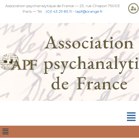
Association psychanalytique de France — 23, rue Chapon 75003
Paris — Tél. :
(0)1 43 29 85 11
–
lapf@orange.fr
Association
psychanalyt
de France