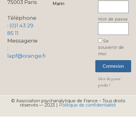
75003 Paris
Marin
Téléphone
Mot de passe
:
(0)1 43 29
85 11
Messagerie
Se
souvenir de
:
moi
lapf@orange.fr
Connexion
Mot de passe
perdu ?
© Association psychanalytique de France – Tous droits
réservés — 2023 |
Politique de confidentialité