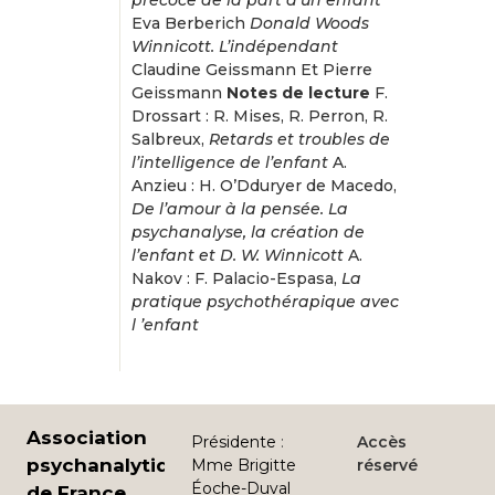
précoce de la part d’un enfant
Eva Berberich
Donald Woods
Winnicott. L’indépendant
Claudine Geissmann Et Pierre
Geissmann
Notes de lecture
F.
Drossart : R. Mises, R. Perron, R.
Salbreux,
Retards et troubles de
l’intelligence de l’enfant
A.
Anzieu : H. O’Dduryer de Macedo,
De l’amour à la pensée. La
psychanalyse, la création de
l’enfant et D. W. Winnicott
A.
Nakov : F. Palacio-Espasa,
La
pratique psychothérapique avec
l ’enfant
Association
Présidente
:
Accès
psychanalytique
Mme Brigitte
réservé
Éoche-Duval
de France