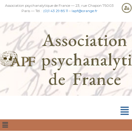
Association psychanalytique de France — 23, rue Chapon 75003
Paris — Tél. :
(0)1 43 29 85 11
–
lapf@orange.fr
Association
psychanalyt
de France