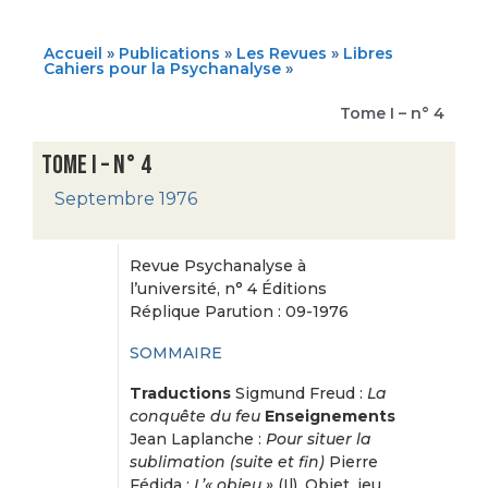
Accueil
»
Publications
»
Les Revues
»
Libres
Cahiers pour la Psychanalyse
»
Tome I – n° 4
Tome I – n° 4
Septembre 1976
Revue Psychanalyse à
l’université, n° 4 Éditions
Réplique Parution : 09-1976
SOMMAIRE
Traductions
Sigmund Freud :
La
conquête du feu
Enseignements
Jean Laplanche :
Pour situer la
sublimation (suite et fin)
Pierre
Fédida :
L’« objeu »
(Il). Objet, jeu