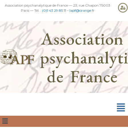
Association psychanalytique de France — 23, rue Chapon 75003
Paris — Tél. :
(0)1 43 29 85 11
–
lapf@orange.fr
Association
psychanalyt
de France