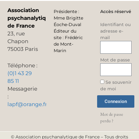
Association
Présidente
:
Accès réservé
psychanalytique
Mme Brigitte
Éoche-Duval
Identifiant ou
de France
Éditeur du
adresse e-
23, rue
site
:
Frédéric
mail
Chapon
de Mont-
75003 Paris
Marin
Mot de passe
Téléphone :
(0)1 43 29
85 11
Se souvenir
Messagerie
de moi
:
Connexion
lapf@orange.fr
Mot de passe
perdu ?
© Association psychanalytique de France – Tous droits