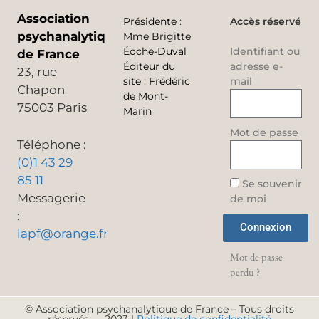
Association
Présidente
:
Accès réservé
psychanalytique
Mme Brigitte
Éoche-Duval
Identifiant ou
de France
Éditeur du
adresse e-
23, rue
site
:
Frédéric
mail
Chapon
de Mont-
75003 Paris
Marin
Mot de passe
Téléphone :
(0)1 43 29
85 11
Se souvenir
Messagerie
de moi
:
Connexion
lapf@orange.fr
Mot de passe
perdu ?
© Association psychanalytique de France – Tous droits
réservés — 2023 |
Politique de confidentialité