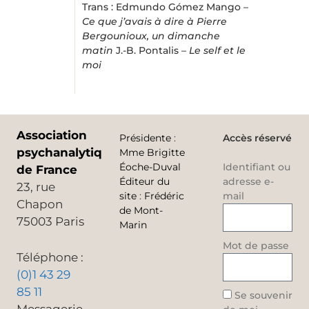
Trans :
Edmundo Gómez Mango –
Ce que j’avais à dire à Pierre
Bergounioux, un dimanche
matin
J.-B. Pontalis –
Le self et le
moi
Association
Présidente
:
Accès réservé
psychanalytique
Mme Brigitte
Éoche-Duval
Identifiant ou
de France
Éditeur du
adresse e-
23, rue
site
:
Frédéric
mail
Chapon
de Mont-
75003 Paris
Marin
Mot de passe
Téléphone :
(0)1 43 29
85 11
Se souvenir