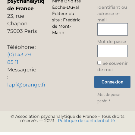
psychanalytique
Mme Brigitte
Éoche-Duval
Identifiant ou
de France
Éditeur du
adresse e-
23, rue
site
:
Frédéric
mail
Chapon
de Mont-
75003 Paris
Marin
Mot de passe
Téléphone :
(0)1 43 29
85 11
Se souvenir
Messagerie
de moi
:
Connexion
lapf@orange.fr
Mot de passe
perdu ?
© Association psychanalytique de France – Tous droits
réservés — 2023 |
Politique de confidentialité