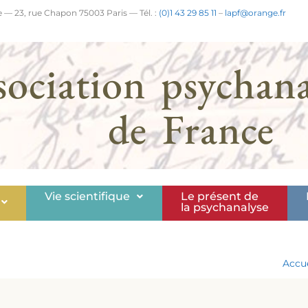
 — 23, rue Chapon 75003 Paris — Tél. :
(0)1 43 29 85 11
–
lapf@orange.fr
sociation psychana
de France
Vie scientifique
Le présent de
la psychanalyse
Accue