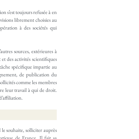
on s’est toujours refusée à en
rvisions librement choisies au
pération à des sociétés qui
autres sources, extérieures à
et des activités scientifiques
a tâche spécifique impartie au
eignement, de publication du
 sollicités comme les membres
 leur travail à qui de droit.
affiliation.
 le souhaite, solliciter auprès
lytique de France.
Il fait sa