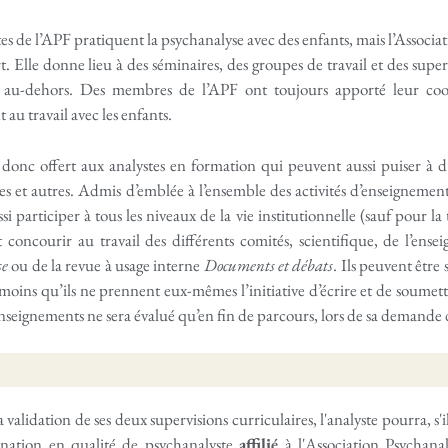
s de l’APF pratiquent la psychanalyse avec des enfants, mais l’Associati
rt. Elle donne lieu à des séminaires, des groupes de travail et des supe
ou au-dehors. Des membres de l’APF ont toujours apporté leur coo
 au travail avec les enfants.
 donc offert aux analystes en formation qui peuvent aussi puiser à d’
ires et autres. Admis d’emblée à l’ensemble des activités d’enseignement 
si participer à tous les niveaux de la vie institutionnelle (sauf pour l
 concourir au travail des différents comités, scientifique, de l’ens
se
ou de la revue à usage interne
Documents et débats
. Ils peuvent être
moins qu’ils ne prennent eux-mêmes l’initiative d’écrire et de soumettre
seignements ne sera évalué qu’en fin de parcours, lors de sa demande d’
validation de ses deux supervisions curriculaires, l'analyste pourra, s'il
mination en qualité de psychanalyste
affilié
à l'Association Psychana