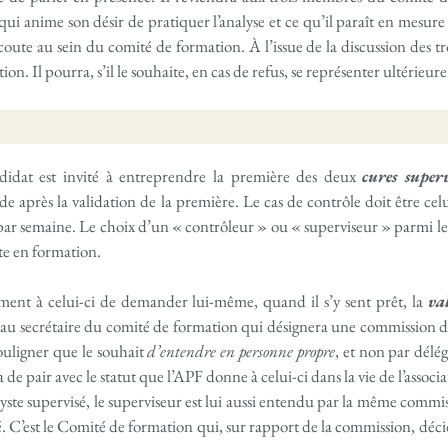
ui anime son désir de pratiquer l’analyse et ce qu’il paraît en mesure 
écoute au sein du comité de formation. À l’issue de la discussion des tr
ion. Il pourra, s’il le souhaite, en cas de refus, se représenter ultérieu
ndidat est invité à entreprendre la première des deux
cures superv
de après la validation de la première. Le cas de contrôle doit être cel
 par semaine. Le choix d’un « contrôleur » ou « superviseur » parmi les
ste en formation.
ement à celui-ci de demander lui-même, quand il s’y sent prêt, la
va
r au secrétaire du comité de formation qui désignera une commission d
souligner que le souhait
d’entendre en personne
propre
, et non par délég
 de pair avec le statut que l’APF donne à celui-ci dans la vie de l’associat
alyste supervisé, le superviseur est lui aussi entendu par la même commi
ué. C’est le Comité de formation qui, sur rapport de la commission, déc