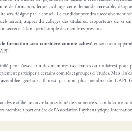
té de formation, lequel, s'il juge cette demande recevable, désign
re sera désigné par le conseil. Le candidat prendra successivement re
quels seront, auprès du collèges des titulaires, rapporteurs de sa ca
tin secret et à la majorité simple des membres présents.
 de formation sera considéré comme achevé
et son nom apparaît
l'APF.
ffilié peut s'associer à des membres (sociétaires ou titulaires) pour
galement participer à certains comités et groupes d 'études. Mais il n'e
l'assemblée générale. Il n'est pas non plus membre de L'API (A
analyste affilié lui ouvre la possibilité de soumettre sa candidature au
lors membre à part entière de l'Association Psychanalytique Internatio