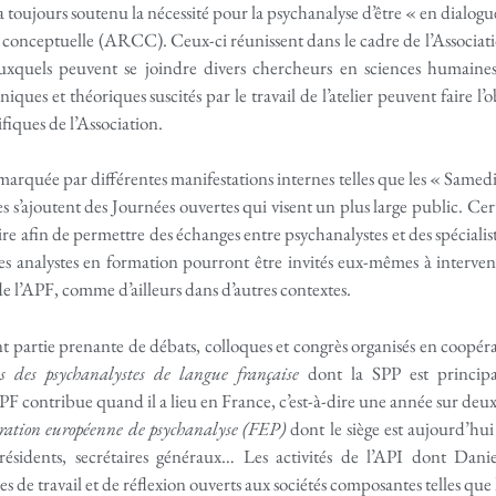
toujours soutenu la nécessité pour la psychanalyse d’être « en dialogue
 conceptuelle (ARCC). Ceux-ci réunissent dans le cadre de l’Associat
 auxquels peuvent se joindre divers chercheurs en sciences humaine
liniques et théoriques suscités par le travail de l’atelier peuvent faire 
ifiques de l’Association.
rquée par différentes manifestations internes telles que les « Samedis
es s’ajoutent des Journées ouvertes qui visent un plus large public. Cer
ire afin de permettre des échanges entre psychanalystes et des spéciali
Les analystes en formation pourront être invités eux-mêmes à interven
de l’APF, comme d’ailleurs dans d’autres contextes.
 partie prenante de débats, colloques et congrès organisés en coopérati
s des psychanalystes de langue française
dont la SPP est principa
PF contribue quand il a lieu en France, c’est-à-dire une année sur deux
ration européenne de psychanalyse (FEP)
dont le siège est aujourd’hui
sidents, secrétaires généraux… Les activités de l’API dont Danie
s de travail et de réflexion ouverts aux sociétés composantes telles que