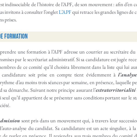
est indissociable de l’histoire de l’APF, de son mouvement : afin d’e
s invitons à consulter l’onglet
L’APF
qui retrace les grandes lignes de 
ns prises.
 de formation
prendre une formation à l’APF adresse un courrier au secrétaire du
smises par le secrétariat administratif. Si sa candidature est jugée recev
embres de ce comité qu’il choisira librement dans la liste qui lui au
 candidature soit prise en compte tient évidemment à
l’analys
ythme d’au moins trois séances par semaine, en présence, laquelle peu
 sa démarche. Suivant notre principe assurant l’
extraterritorialité
 seul qu’il appartient de se présenter sans conditions portant sur le s
ociété.
admission
sont pris dans un mouvement qui, à travers leur succession
’auto-analyse du candidat. Sa candidature est un acte singulier, à la f
e de parler en présence. Il reviendra aux trois membres du comité 