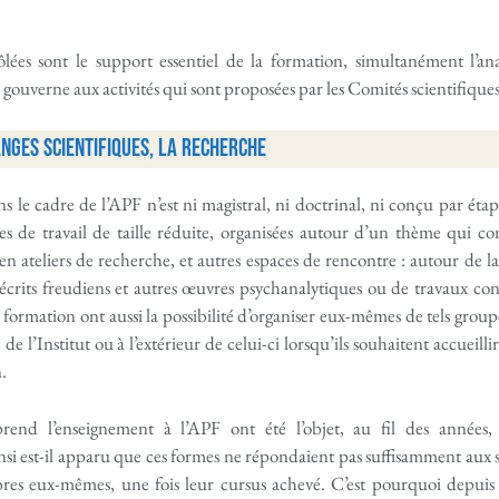
ôlées sont le support essentiel de la formation, simultanément l’ana
 gouverne aux activités qui sont proposées par les Comités scientifique
anges scientifiques, la recherche
 le cadre de l’APF n’est ni magistral, ni doctrinal, ni conçu par étapes
s de travail de taille réduite, organisées autour d’un thème qui co
 en ateliers de recherche, et autres espaces de rencontre : autour de 
 écrits freudiens et autres œuvres psychanalytiques ou de travaux co
 formation ont aussi la possibilité d’organiser eux-mêmes de tels groupes
 l’Institut ou à l’extérieur de celui-ci lorsqu’ils souhaitent accueilli
n.
rend l’enseignement à l’APF ont été l’objet, au fil des années
si est-il apparu que ces formes ne répondaient pas suffisamment aux s
res eux-mêmes, une fois leur cursus achevé. C’est pourquoi depuis 