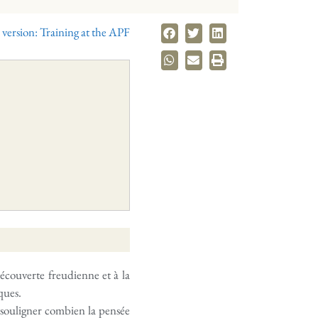
 version: Training at the APF
découverte freudienne et à la
ques.
e souligner combien la pensée