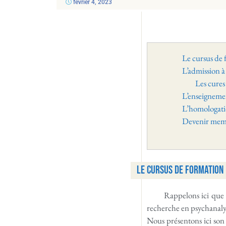
février 4, 2023
Le cursus de
L’admission à
Les cures
L’enseignemen
L’homologat
Devenir mem
Le cursus de formation
Rappelons ici que l
recherche en psychanalys
Nous présentons ici son 