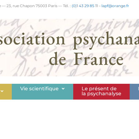
 — 23, rue Chapon 75003 Paris — Tél. :
(0)1 43 29 85 11
–
lapf@orange.fr
sociation psychana
de France
Vie scientifique
Le présent de
la psychanalyse