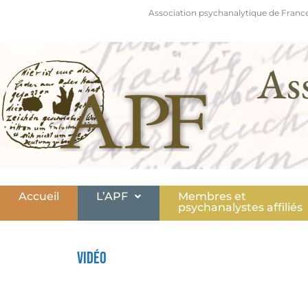
Association psychanalytique de France
As
Accueil
L’APF
Membres et
psychanalystes affiliés
Vidéo