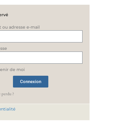
ervé
t ou adresse e-mail
sse
enir de moi
Connexion
 perdu ?
ntialité