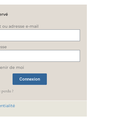
ervé
t ou adresse e-mail
sse
enir de moi
Connexion
 perdu ?
ntialité