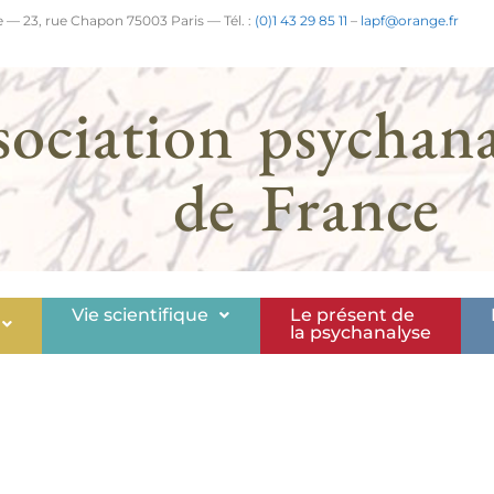
 — 23, rue Chapon 75003 Paris — Tél. :
(0)1 43 29 85 11
–
lapf@orange.fr
sociation psychana
de France
Vie scientifique
Le présent de
la psychanalyse