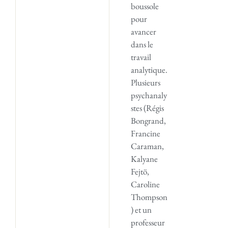
boussole
pour
avancer
dans le
travail
analytique.
Plusieurs
psychanaly
stes (Régis
Bongrand,
Francine
Caraman,
Kalyane
Fejtö,
Caroline
Thompson
) et un
professeur