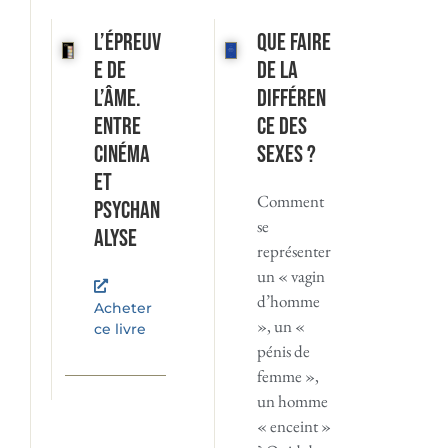
L’Épreuv
Que faire
e de
de la
l’âme.
différen
Entre
ce des
cinéma
sexes ?
et
Comment
psychan
se
alyse
représenter
un « vagin
d’homme
Acheter
», un «
ce livre
pénis de
femme »,
un homme
« enceint »