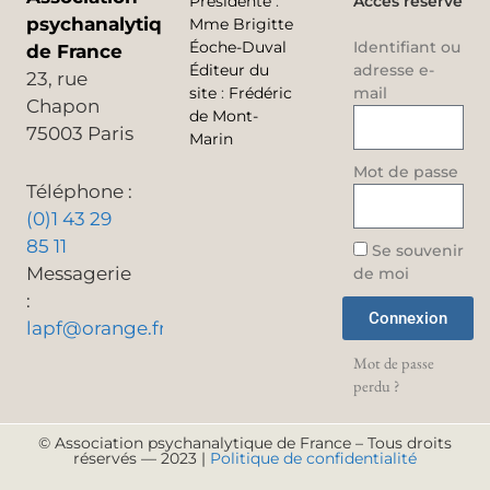
Présidente
:
Accès réservé
psychanalytique
Mme Brigitte
Éoche-Duval
Identifiant ou
de France
Éditeur du
adresse e-
23, rue
site
:
Frédéric
mail
Chapon
de Mont-
75003 Paris
Marin
Mot de passe
Téléphone :
(0)1 43 29
85 11
Se souvenir
Messagerie
de moi
:
Connexion
lapf@orange.fr
Mot de passe
perdu ?
© Association psychanalytique de France – Tous droits
réservés — 2023 |
Politique de confidentialité