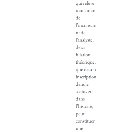
qui relève
tout autant
de
l’inconscie
nt de
l’analyste,
de sa
filiation
théorique,
que de son
inscription
dans le
socius et
dans
l’histoire,
peut
constituer
une