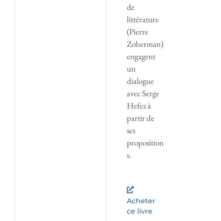
de
littérature
(Pierre
Zoberman)
engagent
un
dialogue
avec Serge
Hefez à
partir de
ses
proposition
s.
Acheter
ce livre