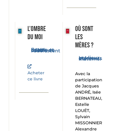
L’ombre
Où sont
du moi
les
mères ?
Entre double et miroir, du bébé à l'adolescent
Les lieux et les moments du maternel
Acheter
Avec la
ce livre
participation
de Jacques
ANDRÉ, Isée
BERNATEAU,
Estelle
LOUËT,
Sylvain
MISSONNIER
Alexandre