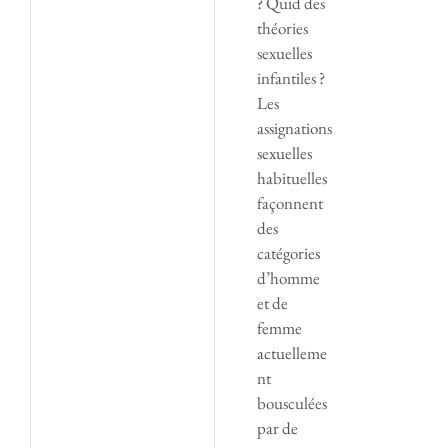
? Quid des
théories
sexuelles
infantiles ?
Les
assignations
sexuelles
habituelles
façonnent
des
catégories
d’homme
et de
femme
actuelleme
nt
bousculées
par de