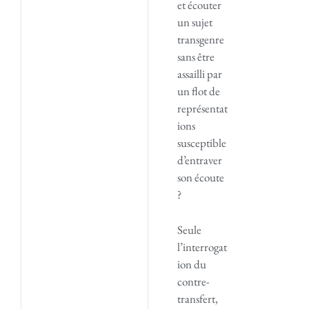
et écouter
un sujet
transgenre
sans être
assailli par
un flot de
représentat
ions
susceptible
d’entraver
son écoute
?
Seule
l’interrogat
ion du
contre-
transfert,