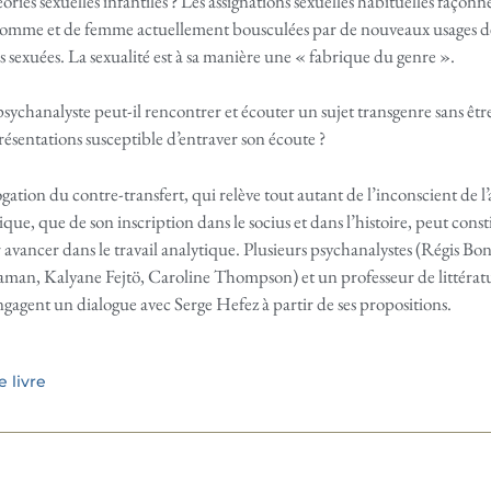
ories sexuelles infantiles ? Les assignations sexuelles habituelles façonn
homme et de femme actuellement bousculées par de nouveaux usages de 
és sexuées. La sexualité est à sa manière une « fabrique du genre ».
chanalyste peut-il rencontrer et écouter un sujet transgenre sans être 
résentations susceptible d’entraver son écoute ?
ogation du contre-transfert, qui relève tout autant de l’inconscient de l’
rique, que de son inscription dans le socius et dans l’histoire, peut cons
avancer dans le travail analytique. Plusieurs psychanalystes (Régis Bo
man, Kalyane Fejtö, Caroline Thompson) et un professeur de littératu
agent un dialogue avec Serge Hefez à partir de ses propositions.
 livre