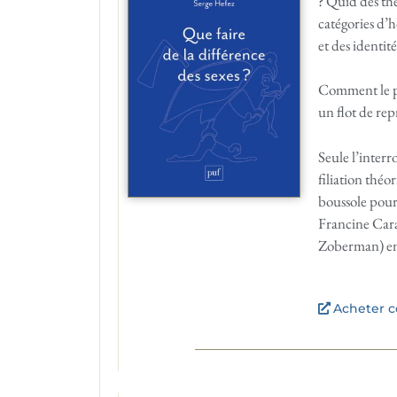
? Quid des thé
catégories d’
et des identit
Comment le psy
un flot de rep
Seule l’interr
filiation théo
boussole pour 
Francine Cara
Zoberman) eng
Acheter ce