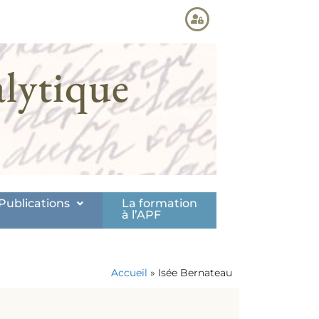
lytique
Publications
La formation
à l’APF
Accueil
»
Isée Bernateau