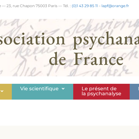
 — 23, rue Chapon 75003 Paris — Tél. :
(0)1 43 29 85 11
–
lapf@orange.fr
sociation psychana
de France
Vie scientifique
Le présent de
la psychanalyse