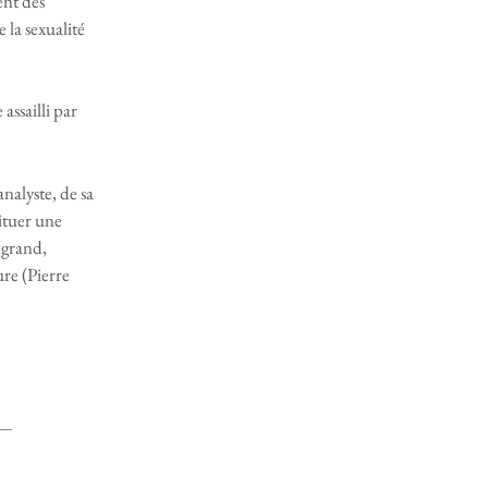
ent des
la sexualité
assailli par
analyste, de sa
tituer une
ngrand,
re (Pierre