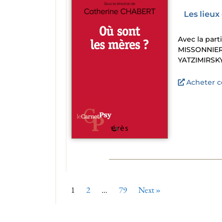
Les lieu
Avec la par
MISSONNIER 
YATZIMIRSK
Acheter ce
1
2
…
79
Next »