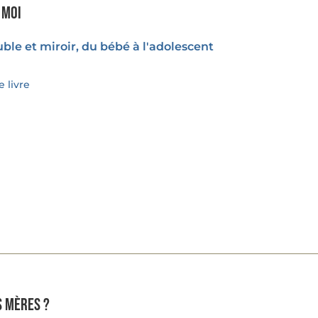
 moi
ble et miroir, du bébé à l'adolescent
 livre
s mères ?