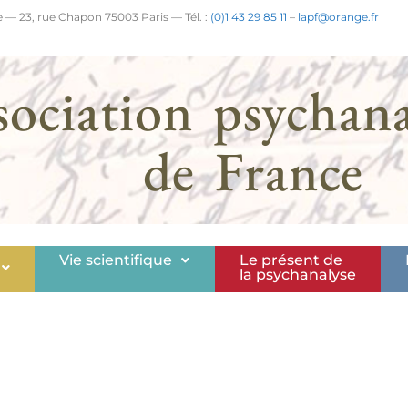
 — 23, rue Chapon 75003 Paris — Tél. :
(0)1 43 29 85 11
–
lapf@orange.fr
sociation psychana
de France
Vie scientifique
Le présent de
la psychanalyse