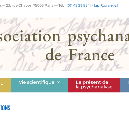
 — 23, rue Chapon 75003 Paris — Tél. :
(0)1 43 29 85 11
–
lapf@orange.fr
sociation psychana
de France
Vie scientifique
Le présent de
la psychanalyse
tions