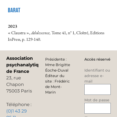
Barat
2023
« Claustra »,
Adolescence,
Tome 41, n° 1, Cloîtré, Editions
InPress, p. 129-140.
Association
Présidente
:
Accès réservé
psychanalytique
Mme Brigitte
Éoche-Duval
Identifiant ou
de France
Éditeur du
adresse e-
23, rue
site
:
Frédéric
mail
Chapon
de Mont-
75003 Paris
Marin
Mot de passe
Téléphone :
(0)1 43 29