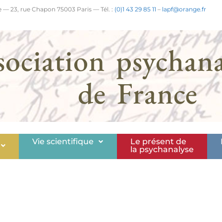
 — 23, rue Chapon 75003 Paris — Tél. :
(0)1 43 29 85 11
–
lapf@orange.fr
sociation psychana
de France
Vie scientifique
Le présent de
la psychanalyse