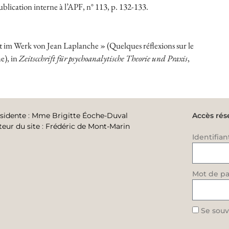
ublication interne à l’APF,
n° 113
, p. 132-133.
 im Werk von Jean Laplanche » (Quelques réflexions sur le
e), in
Zeitscchrift für psychoanalytische Theorie und Praxis
,
sidente
:
Mme Brigitte Éoche-Duval
Accès rés
teur du site
:
Frédéric de Mont-Marin
Identifian
Mot de pa
Se souv