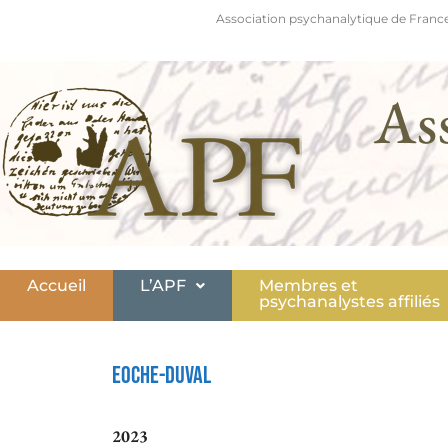
Association psychanalytique de France
As
Accueil
L’APF
Membres et
psychanalystes affiliés
Eoche-Duval
2023