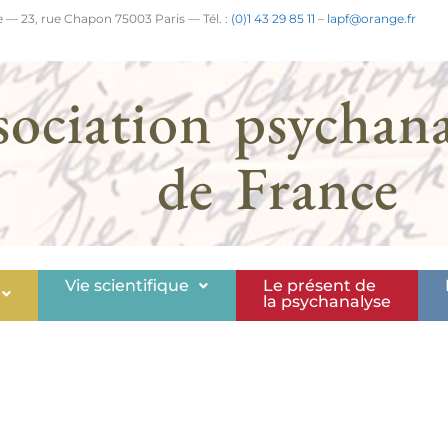
 — 23, rue Chapon 75003 Paris — Tél. :
(0)1 43 29 85 11
–
lapf@orange.fr
sociation psychana
de France
Vie scientifique
Le présent de
la psychanalyse