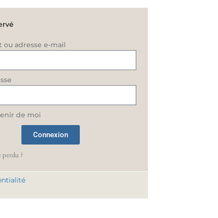
ervé
t ou adresse e-mail
sse
enir de moi
Connexion
 perdu ?
ntialité