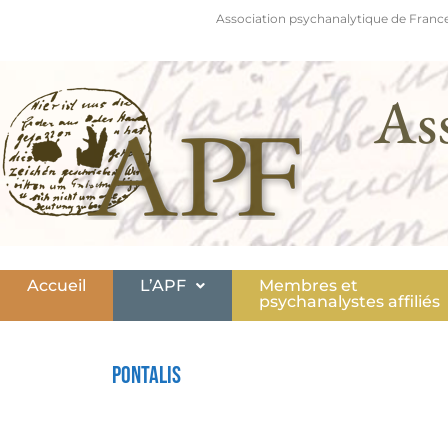
Association psychanalytique de France
As
Accueil
L’APF
Membres et
psychanalystes affiliés
Pontalis