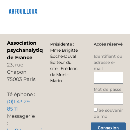
Arfouilloux
Association
Présidente
:
Accès réservé
psychanalytique
Mme Brigitte
Éoche-Duval
Identifiant ou
de France
Éditeur du
adresse e-
23, rue
site
:
Frédéric
mail
Chapon
de Mont-
75003 Paris
Marin
Mot de passe
Téléphone :
(0)1 43 29
85 11
Se souvenir
Messagerie
de moi
:
Connexion