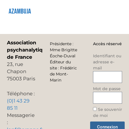
Azambuja
Association
Présidente
:
Accès réservé
psychanalytique
Mme Brigitte
Éoche-Duval
Identifiant ou
de France
Éditeur du
adresse e-
23, rue
site
:
Frédéric
mail
Chapon
de Mont-
75003 Paris
Marin
Mot de passe
Téléphone :
(0)1 43 29
85 11
Se souvenir
Messagerie
de moi
:
Connexion