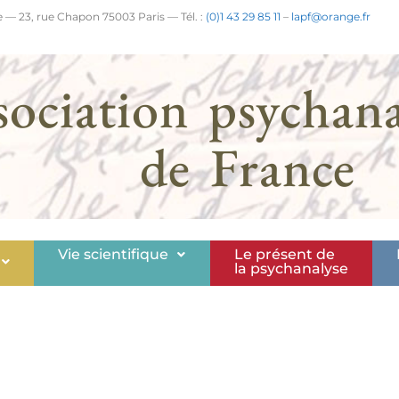
 — 23, rue Chapon 75003 Paris — Tél. :
(0)1 43 29 85 11
–
lapf@orange.fr
sociation psychana
de France
Vie scientifique
Le présent de
la psychanalyse