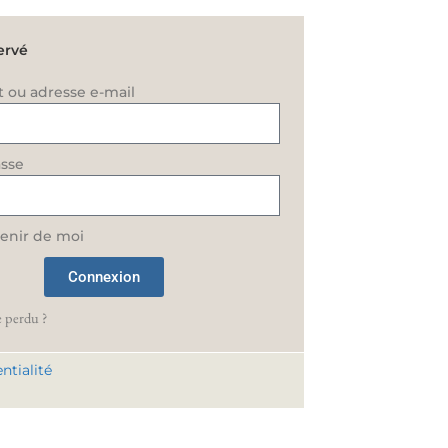
ervé
t ou adresse e-mail
sse
enir de moi
Connexion
 perdu ?
ntialité