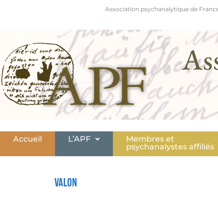
Association psychanalytique de France
As
Accueil
L’APF
Membres et
psychanalystes affiliés
Valon