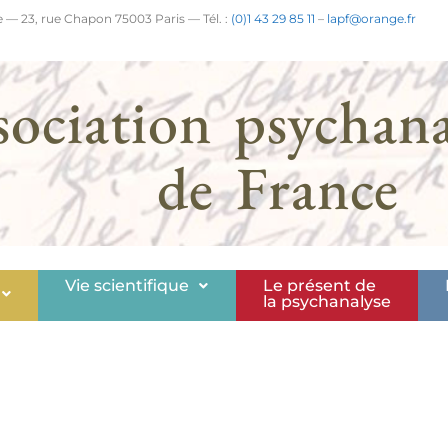
 — 23, rue Chapon 75003 Paris — Tél. :
(0)1 43 29 85 11
–
lapf@orange.fr
sociation psychana
de France
Vie scientifique
Le présent de
la psychanalyse