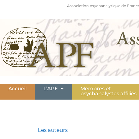
Association psychanalytique de France
As
Accueil
L’APF
Membres et
psychanalystes affiliés
Les auteurs