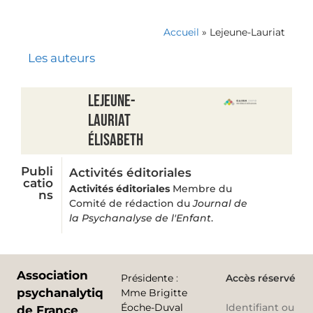
Accueil
»
Lejeune-Lauriat
Les auteurs
Lejeune-
Lauriat
Élisabeth
Publi
Activités éditoriales
catio
Activités éditoriales
Membre du
ns
Comité de rédaction du
Journal de
la Psychanalyse de l'Enfant
.
Association
Présidente
:
Accès réservé
psychanalytique
Mme Brigitte
Éoche-Duval
Identifiant ou
de France