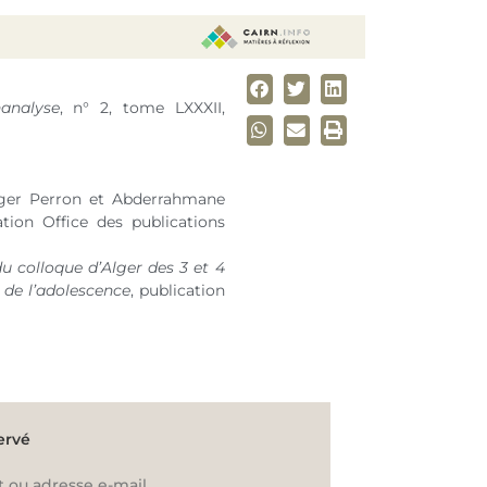
analyse
,
n° 2
, tome LXXXII,
er Perron et Abderrahmane
ation Office des publications
u colloque d’Alger des 3 et 4
de l’adolescence
, publication
ervé
t ou adresse e-mail