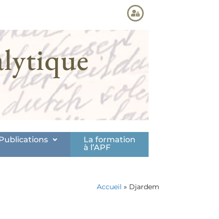
lytique
Publications
La formation
à l’APF
Accueil
»
Djardem