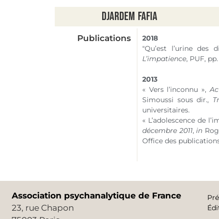
Djardem
Fafia
Publications
2018
"Qu’est l’urine des 
L’impatience
, PUF, pp.
2013
« Vers l’inconnu »,
Ac
Simoussi sous dir.,
T
universitaires.
« L’adolescence de l’i
décembre 2011
,
in
Roge
Office des publications
Association psychanalytique de France
Pré
23, rue Chapon
Édi