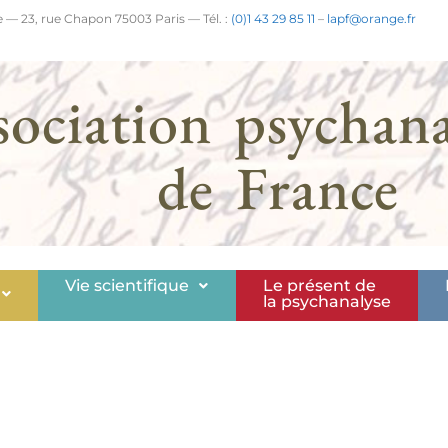
 — 23, rue Chapon 75003 Paris — Tél. :
(0)1 43 29 85 11
–
lapf@orange.fr
sociation psychana
de France
Vie scientifique
Le présent de
la psychanalyse