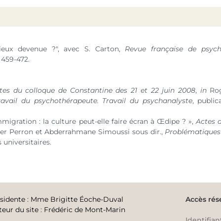
dieux devenue ?", avec S. Carton,
Revue française de psych
 459-472.
tes du colloque de Constantine des 21 et 22 juin 2008
,
in
Rog
ravail du psychothérapeute. Travail du psychanalyste
, public
mmigration : la culture peut-elle faire écran à Œdipe ? »,
Actes d
r Perron et Abderrahmane Simoussi sous dir.,
Problématiques 
 universitaires.
sidente
:
Mme Brigitte Éoche-Duval
Accès rés
teur du site
:
Frédéric de Mont-Marin
Identifian