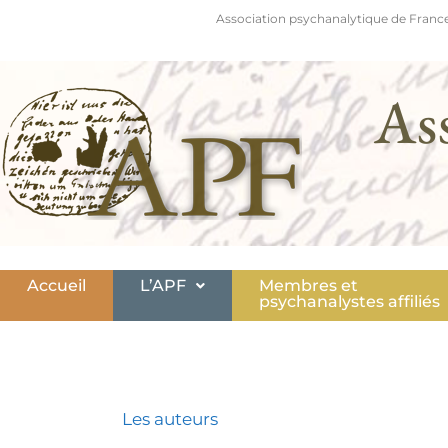
Association psychanalytique de France
As
Accueil
L’APF
Membres et
psychanalystes affiliés
Les auteurs