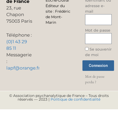
Éoche-Duval
Identifiant ou
de France
Éditeur du
adresse e-
23, rue
site
:
Frédéric
mail
Chapon
de Mont-
75003 Paris
Marin
Mot de passe
Téléphone :
(0)1 43 29
85 11
Se souvenir
Messagerie
de moi
:
Connexion
lapf@orange.fr
Mot de passe
perdu ?
© Association psychanalytique de France – Tous droits
réservés — 2023 |
Politique de confidentialité