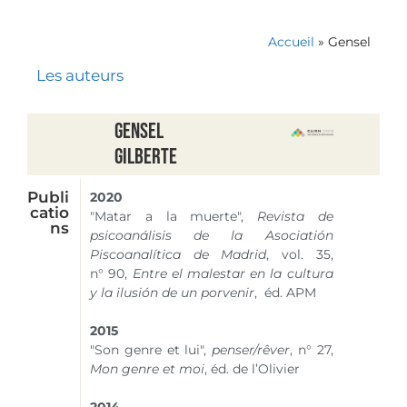
Accueil
»
Gensel
Les auteurs
Gensel
Gilberte
Publi
2020
catio
"Matar a la muerte",
Revista de
ns
psicoanálisis de la Asociatión
Piscoanalítica de Madrid
, vol. 35,
n° 90
,
Entre el malestar en la cultura
y la ilusión de un porvenir
, éd. APM
2015
"Son genre et lui",
penser/rêver
,
n° 27
,
Mon genre et moi
, éd. de l’Olivier