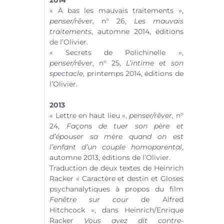
2014
« À bas les mauvais traitements »,
penser/rêver
,
n° 26
,
Les mauvais
traitements
, automne 2014, éditions
de l’Olivier.
« Secrets de Polichinelle »,
penser/rêver
,
n° 25
,
L’intime et son
spectacle
, printemps 2014, éditions de
l’Olivier.
2013
« Lettre en haut lieu »,
penser/rêver
,
n°
24
,
Façons de tuer son père et
d’épouser sa mère quand on est
l’enfant d’un couple homoparental
,
automne 2013, éditions de l’Olivier.
Traduction de deux textes de Heinrich
Racker « Caractère et destin et Gloses
psychanalytiques à propos du film
Fenêtre sur cour
de Alfred
Hitchcock », dans Heinrich/Enrique
Racker
Vous avez dit contre-