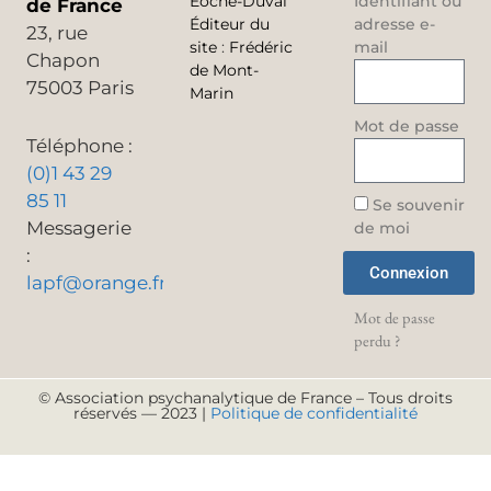
Éoche-Duval
Identifiant ou
de France
Éditeur du
adresse e-
23, rue
site
:
Frédéric
mail
Chapon
de Mont-
75003 Paris
Marin
Mot de passe
Téléphone :
(0)1 43 29
85 11
Se souvenir
Messagerie
de moi
:
Connexion
lapf@orange.fr
Mot de passe
perdu ?
© Association psychanalytique de France – Tous droits
réservés — 2023 |
Politique de confidentialité