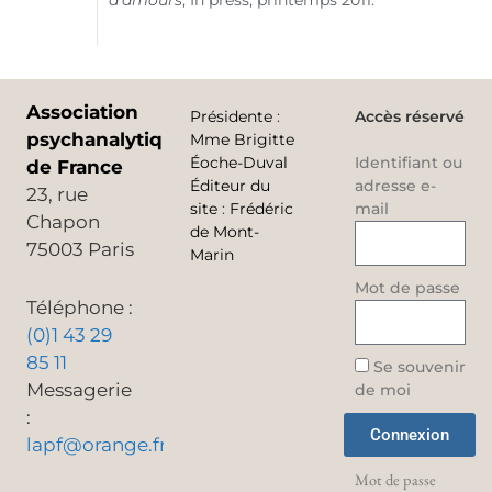
d’amours
, In press, printemps 2011.
Association
Présidente
:
Accès réservé
psychanalytique
Mme Brigitte
Éoche-Duval
Identifiant ou
de France
Éditeur du
adresse e-
23, rue
site
:
Frédéric
mail
Chapon
de Mont-
75003 Paris
Marin
Mot de passe
Téléphone :
(0)1 43 29
85 11
Se souvenir
Messagerie
de moi
:
Connexion
lapf@orange.fr
Mot de passe