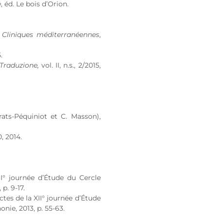
e
, éd. Le bois d’Orion.
,
Cliniques méditerranéennes
,
.
. Traduzione,
vol. II, n.s., 2/2015,
ats-Péquiniot et C. Masson),
0
, 2014.
II° journée d’Étude du Cercle
p. 9-17.
tes de la XII° journée d’Étude
ie, 2013, p. 55-63.