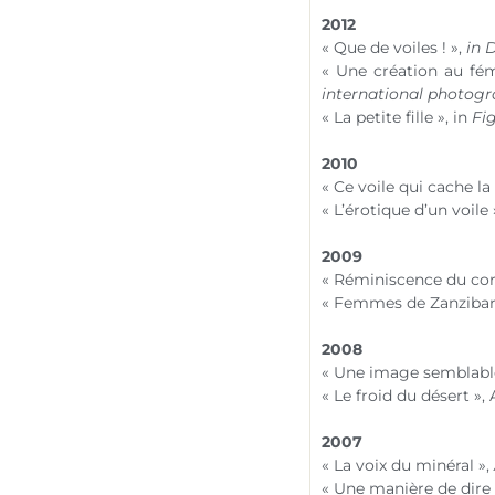
2012
« Que de voiles ! »,
in
D
« Une création au fémi
international photogr
« La petite fille », in
Fi
2010
« Ce voile qui cache la 
« L’érotique d’un voile 
2009
« Réminiscence du cor
« Femmes de Zanziba
2008
« Une image semblable
« Le froid du désert »,
2007
« La voix du minéral »,
« Une manière de dire 