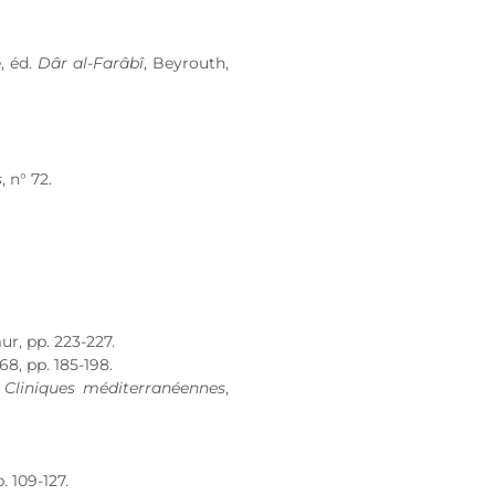
, éd.
Dâr al-Farâbî
, Beyrouth,
s
,
n° 72
.
r, pp. 223-227.
 68
, pp. 185-198.
,
Cliniques méditerranéennes
,
. 109-127.