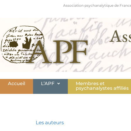
Association psychanalytique de France
As
Accueil
L’APF
Membres et
psychanalystes affiliés
Les auteurs