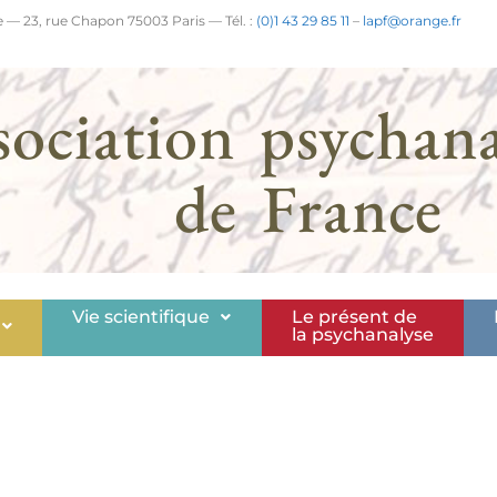
 — 23, rue Chapon 75003 Paris — Tél. :
(0)1 43 29 85 11
–
lapf@orange.fr
sociation psychana
de France
Vie scientifique
Le présent de
la psychanalyse