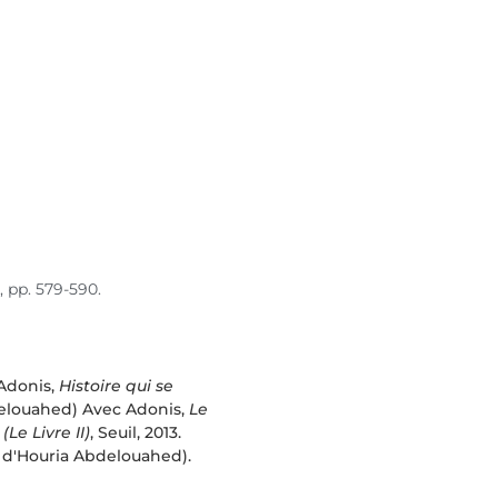
, pp. 579-590.
 Adonis,
Histoire qui se
delouahed) Avec Adonis,
Le
 (Le Livre II)
, Seuil, 2013.
ce d'Houria Abdelouahed).