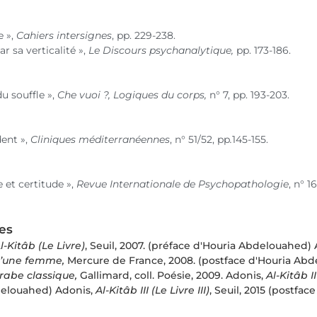
e »,
Cahiers intersignes
, pp. 229-238.
r sa verticalité »,
Le Discours psychanalytique,
pp. 173-186.
du souffle »,
Che vuoi ?,
Logiques du corps,
n° 7
, pp. 193-203.
ent »,
Cliniques méditerranéennes
,
n° 51
/52, pp
.
145-155.
 et certitude »,
Revue Internationale de Psychopathologie
,
n° 16
les
l-Kitâb (Le Livre)
, Seuil, 2007. (préface d'Houria Abdelouahed)
 d’une femme,
Mercure de France, 2008. (postface d'Houria Ab
rabe classique,
Gallimard, coll. Poésie, 2009. Adonis,
Al-Kitâb II
delouahed) Adonis,
Al-Kitâb III (Le Livre III)
, Seuil, 2015 (postfa