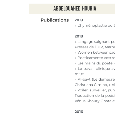
Abdelouahed
Houria
Publications
2019
« L’hyménoplastie ou à
2018
« Langage saignant p
Presses de l’UIR, Maro
« Women between sacr
« Poeticamente vostre
« Les mains du poète 
« Le travail clinique a
n° 98
.
« Al-bayt (Le demeure)
Christiana Cimino, « Al
« Voiler, surveiller, pun
Traduction de la poési
Vénus Khoury Ghata et
2016