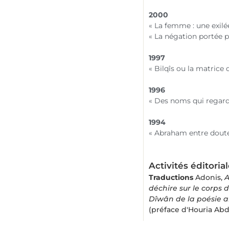
2000
« La femme : une exilé
« La négation portée pa
1997
« Bilqîs ou la matrice 
1996
« Des noms qui regard
1994
« Abraham entre doute
Activités éditoria
Traductions
Adonis,
A
déchire sur le corps
Dîwân de la poésie a
(préface d'Houria Ab