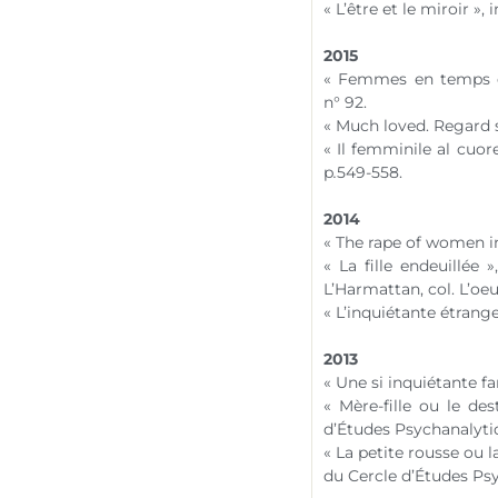
« L’être et le miroir », 
2015
« Femmes en temps de 
n° 92
.
« Much loved. Regard
« Il femminile al cuor
p
.
549-558.
2014
« The rape of women in
« La fille endeuillée »
L’Harmattan, col. L’oeu
« L’inquiétante étrang
2013
« Une si inquiétante fa
« Mère-fille ou le de
d’Études Psychanalytiq
« La petite rousse ou l
du Cercle d’Études Psy