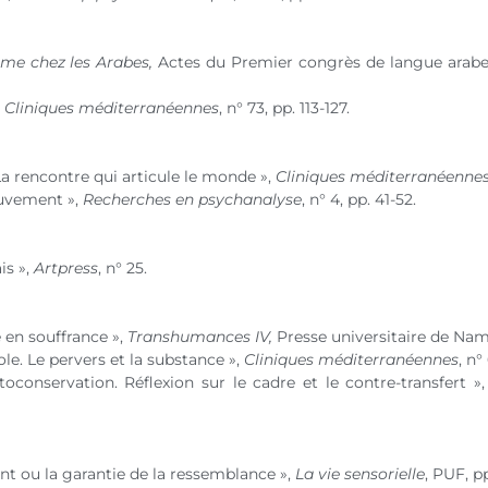
âme chez les Arabes,
Actes du Premier congrès de langue arabe
,
Cliniques méditerranéennes
,
n° 73
, pp. 113-127.
La rencontre qui articule le monde »,
Cliniques méditerranéenne
ouvement »,
Recherches en psychanalyse
,
n° 4
, pp. 41-52.
is »,
Artpress
,
n° 25
.
 en souffrance »,
Transhumances IV,
Presse universitaire de Namu
role. Le pervers et la substance »,
Cliniques méditerranéennes
,
n°
toconservation. Réflexion sur le cadre et le contre-transfert »
t ou la garantie de la ressemblance »,
La vie sensorielle
, PUF, pp