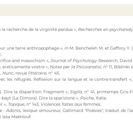
 la recherche de la virginité perdue »,
Recherches en psychanal
our une terre anthropophage »,
in
M. Bencheikh M. et Geffory Y. (
c.
ifice and masochism »,
Journal of Psychology Research
, Davi
, ereticamente vostre »,
Notes per la Psicoanalisi
,
n° 11
, Biblinki e
»,
Nunc, revue littéraire
,
n° 45
.
vec les réfugiés. Réflexion sur la langue et le contre-transfert »
. Dire la disparition. Fragment »,
Sigila,
n° 41
, printemps Gris-Fr
-bayt (La Dimora). Dire la sparizione »,
Psiche
, Italie.
ir »,
Topique
,
n° 143
,
Violences faites aux femmes
.
e :
Adonis, lexique amoureux
, Gallimard "Poésies", traduit de l
 Issa Makhlouf.