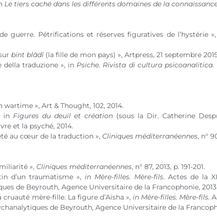
in
Le tiers caché dans les différents domaines de la connaissanc
guerre. Pétrifications et réserves figuratives de l’hystérie »
 sur
bint blâdî
(la fille de mon pays) », Artpress, 21 septembre 2015
e della traduzione », in
Psiche. Rivista di cultura psicoanalitica
 wartime », Art & Thought, 102, 2014.
, in
Figures du deuil et création
(sous la Dir. Catherine Despr
vre et la psyché, 2014.
eté au cœur de la traduction »,
Cliniques méditerranéennes
,
n° 9
miliarité »,
Cliniques méditerranéennes
,
n° 87
, 2013, p. 191-201.
stin d’un traumatisme »,
in Mère-filles. Mère-fils
. Actes de la X
ues de Beyrouth, Agence Universitaire de la Francophonie, 2013, 
a cruauté mère-fille. La figure d’Aïsha »,
in Mère-filles. Mère-fils.
Ac
chanalytiques de Beyrouth, Agence Universitaire de la Francophon