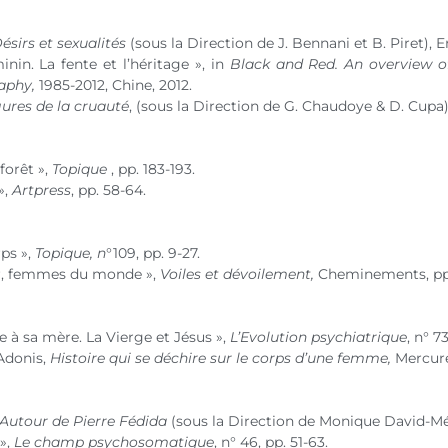
ésirs et sexualités
(sous la Direction de J. Bennani et B. Piret), Er
nin. La fente et l’héritage », in
Black and Red.
An overview o
aphy,
1985-2012, Chine, 2012.
gures de la cruauté
, (sous la Direction de G. Chaudoye & D. Cupa),
forêt »,
Topique
, pp. 183-193.
»,
Artpress
, pp. 58-64.
ps »,
Topique, n
°109, pp. 9-27.
r, femmes du monde »,
Voiles et dévoilement,
Cheminements, pp.
 à sa mère. La Vierge et Jésus »,
L’Evolution psychiatrique
,
n° 7
 Adonis,
Histoire qui se déchire sur le corps d’une femme,
Mercure 
Autour de Pierre Fédida
(sous la Direction de Monique David-Mén
»,
Le champ psychosomatique
,
n° 46
, pp. 51-63.