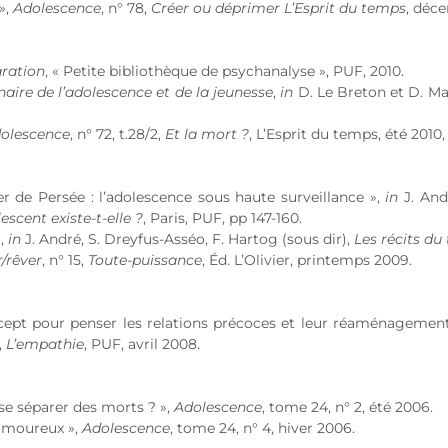
»,
Adolescence
,
n° 78
,
Créer ou déprimer L’Esprit du temps
, déce
aration
, « Petite bibliothèque de psychanalyse », PUF, 2010.
naire de l’adolescence et de la jeunesse
,
in
D. Le Breton et D. Mar
olescence
,
n° 72
, t.28/2,
Et la mort ?
, L’Esprit du temps, été 2010,
er de Persée : l’adolescence sous haute surveillance »,
in
J. And
scent existe-t-elle ?
, Paris, PUF, pp 147-160.
»,
in
J. André, S. Dreyfus-Asséo, F. Hartog (sous dir),
Les récits du
/rêver
,
n° 15
,
Toute-puissance
, Éd. L’Olivier, printemps 2009.
ncept pour penser les relations précoces et leur réaménagement
,
L’empathie
, PUF, avril 2008.
se séparer des morts ? »,
Adolescence
, tome 24,
n° 2
, été 2006.
 amoureux »,
Adolescence
, tome 24,
n° 4
, hiver 2006.