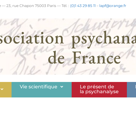
 — 23, rue Chapon 75003 Paris — Tél. :
(0)1 43 29 85 11
–
lapf@orange.fr
sociation psychana
de France
Vie scientifique
Le présent de
la psychanalyse