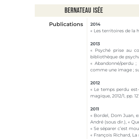
Bernateau
Isée
Publications
2014
« Les territoires de la
2013
« Psyché prise au c
bibliothèque de psycha
« Abandonné/perdu ; B
comme une image ; su
2012
« Le temps perdu est-
magique, 2012/1, pp. 12
2011
« Bordel, Dom Juan, ex
André (sous dir.), « Que
« Se séparer c’est mour
« François Richard, La