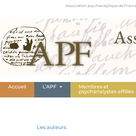
Association psychanalytique de France
As
Accueil
L’APF
Membres et
psychanalystes affiliés
Les auteurs