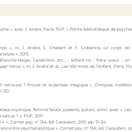
 haine », avec J. André, Paris, PUF, « Petite bibliothèque de psycha
orps »,
in
, J. André, C. Chabert et F. Coblence,
Le corps de
nalyse », 2013.
lanche-Neige, Cendrillon, etc… ; enfant-roi ; frère soeur ; on 
per-héros »,
in
, J. André et al.,
Les 100 mots de l’enfant
, Paris, PU
il retrouvé ? Proust et la pensée magique »,
Cliniques médite
1-130.
tase mystique, femme fatale, puberté, putain, sortir avec »,
Les
 sais-je ? », PUF, 2011.
ir »,
Carnet psy
,
n° 154
, éd. Cazaubon, 2011, pp. 31-34.
 rencontre psychanalytique »,
Carnet psy
,
n° 156
, éd. Cazaubon, oc