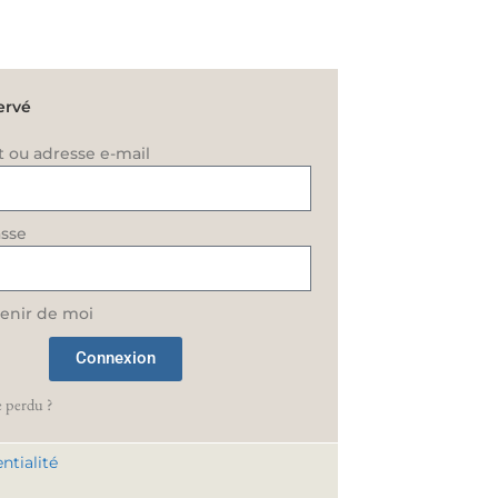
ervé
t ou adresse e-mail
sse
enir de moi
Connexion
 perdu ?
ntialité