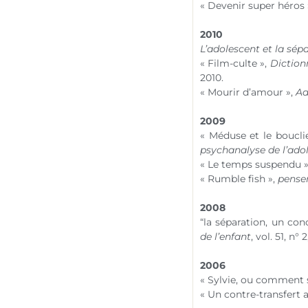
« Devenir super héros 
2010
L’adolescent et la sép
« Film-culte »,
Diction
2010.
« Mourir d’amour »,
Ad
2009
« Méduse et le boucli
psychanalyse de l’adole
« Le temps suspendu 
« Rumble fish »,
penser
2008
“la séparation, un co
de l’enfant
, vol. 51,
n° 2
2006
« Sylvie, ou comment 
« Un contre-transfert