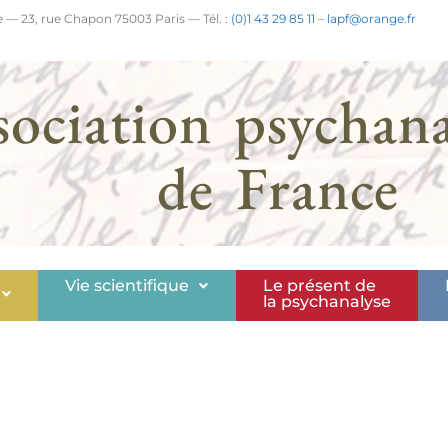
 — 23, rue Chapon 75003 Paris — Tél. :
(0)1 43 29 85 11
–
lapf@orange.fr
sociation psychana
de France
Vie scientifique
Le présent de
la psychanalyse