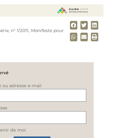
série,
n° 1
/2011,
Manifeste pour
ervé
t ou adresse e-mail
sse
enir de moi