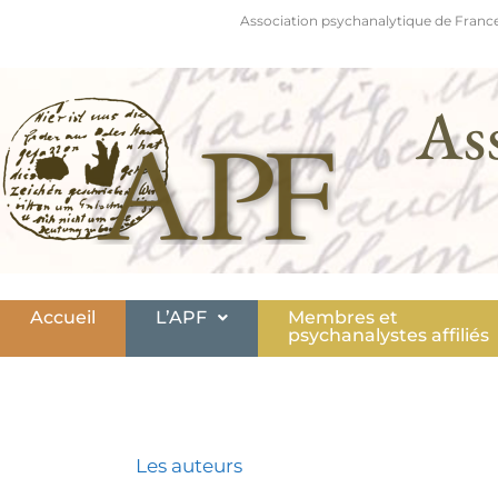
Association psychanalytique de France
As
Accueil
L’APF
Membres et
psychanalystes affiliés
Les auteurs