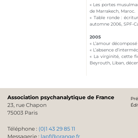
« Les portes musulma
de Marrakech, Maroc.
« Table ronde : écrit
automne 2006, SPF-C
2005
« L’amour décomposé 
« L’absence d’interméd
« La virginité, cette 
Beyrouth, Liban, décem
Association psychanalytique de France
Pré
23, rue Chapon
Édi
75003 Paris
Téléphone :
(0)1 43 29 85 11
Messagerie :
lapf@orange.fr