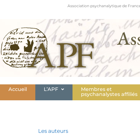
Association psychanalytique de France
As
Accueil
L’APF
Membres et
psychanalystes affiliés
Les auteurs