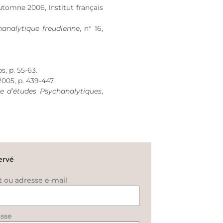
utomne 2006, Institut français
chanalytique freudienne
,
n° 16
,
s, p. 55-63.
2005, p. 439-447.
e d’études Psychanalytiques
,
ervé
t ou adresse e-mail
sse