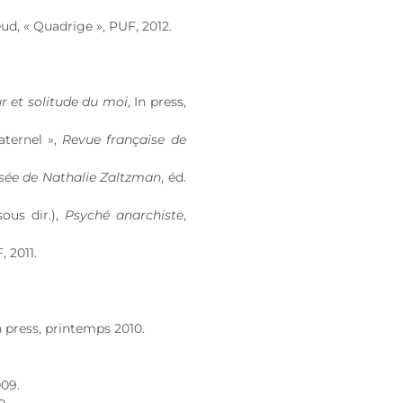
ud, « Quadrige », PUF, 2012.
r et solitude du moi
, In press,
aternel »,
Revue française de
ensée de Nathalie Zaltzman
, éd.
sous dir.),
Psyché anarchiste
,
, 2011.
In press, printemps 2010.
009.