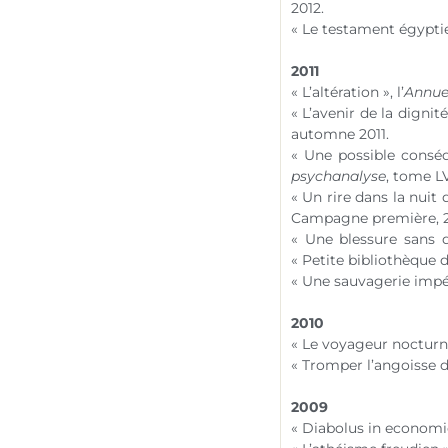
2012.
« Le testament égypti
2011
« L’altération », l’
Annue
« L’avenir de la digni
automne 2011.
« Une possible conséq
psychanalyse
, tome L
« Un rire dans la nuit
Campagne première, 2
« Une blessure sans 
« Petite bibliothèque 
« Une sauvagerie impé
2010
« Le voyageur nocturne
« Tromper l’angoisse de
2009
« Diabolus in economi