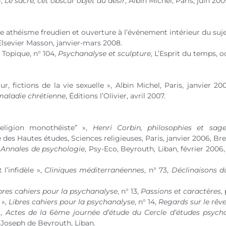
»,
Le sacré, cet obscur objet du désir
, Albin Michel, Paris, juin 200
e athéisme freudien et ouverture à l’événement intérieur du suje
 Elsevier Masson, janvier-mars 2008.
», Topique,
n° 104
,
Psychanalyse et sculpture
, L’Esprit du temps, 
r, fictions de la vie sexuelle », Albin Michel, Paris, janvier 200
maladie chrétienne
, Éditions l’Olivier, avril 2007.
religion monothéiste” »,
Henri Corbin, philosophies et sage
 des Hautes études, Sciences religieuses, Paris, janvier 2006, Brep
,
Annales de psychologie
, Psy-Eco, Beyrouth, Liban, février 2006,
 l’infidèle »,
Cliniques méditerranéennes
,
n° 73
,
Déclinaisons 
bres cahiers pour la psychanalyse
,
n° 13
,
Passions et caractères
,
 »,
Libres cahiers pour la psychanalyse
,
n° 14
,
Regards sur le rêv
»,
Actes de la 6ème journée d’étude du Cercle d’études psych
-Joseph de Beyrouth, Liban.