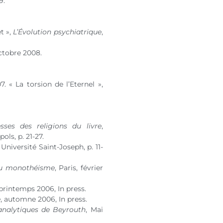
9.
t »,
L’Évolution psychiatrique
,
octobre 2008.
7. « La torsion de l’Eternel »,
sses des religions du livre
,
ols, p. 21-27.
 Université Saint-Joseph, p. 11-
du monothéisme
, Paris, février
 printemps 2006, In press.
e
, automne 2006, In press.
analytiques de Beyrouth
, Mai