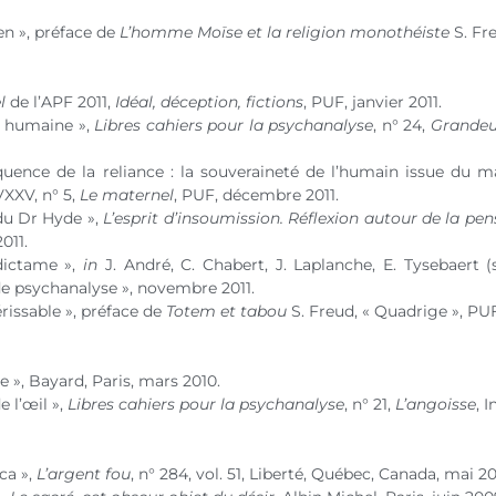
en », préface de
L’homme Moïse et la religion monothéiste
S. Fre
l
de l’APF 2011,
Idéal, déception, fictions
, PUF, janvier 2011.
té humaine »,
Libres cahiers pour la psychanalyse
,
n° 24
,
Grandeu
uence de la reliance : la souveraineté de l’humain issue du m
VXXV,
n° 5
,
Le maternel
, PUF, décembre 2011.
 du Dr Hyde »,
L’esprit d’insoumission. Réflexion autour de la p
011.
dictame »,
in
J. André, C. Chabert, J. Laplanche, E. Tysebaert (
de psychanalyse », novembre 2011.
rissable », préface de
Totem et tabou
S. Freud, « Quadrige », PUF
 », Bayard, Paris, mars 2010.
 l’œil »,
Libres cahiers pour la psychanalyse
,
n° 21
,
L’angoisse
, 
ca »,
L’argent fou
,
n° 284
, vol. 51, Liberté, Québec, Canada, mai 2