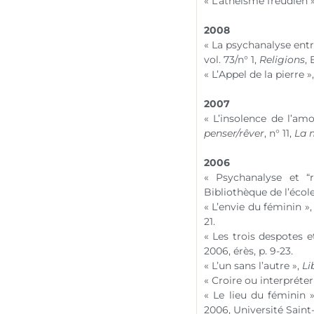
« L’athéisme freudien 
2008
« La psychanalyse entr
vol. 73/
n° 1
,
Religions
,
« L’Appel de la pierre 
2007
« L’insolence de l’amou
penser/rêver
,
n° 11
,
La 
2006
« Psychanalyse et “
Bibliothèque de l’école
« L’envie du féminin »
21.
« Les trois despotes et
2006, érès, p. 9-23.
« L’un sans l’autre »,
Li
« Croire ou interpréter
« Le lieu du féminin 
2006, Université Saint