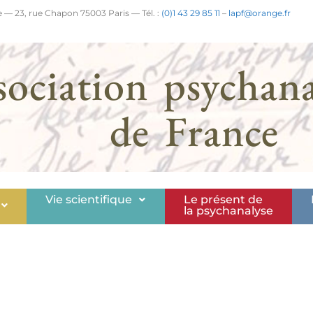
 — 23, rue Chapon 75003 Paris — Tél. :
(0)1 43 29 85 11
–
lapf@orange.fr
sociation psychana
de France
Vie scientifique
Le présent de
la psychanalyse