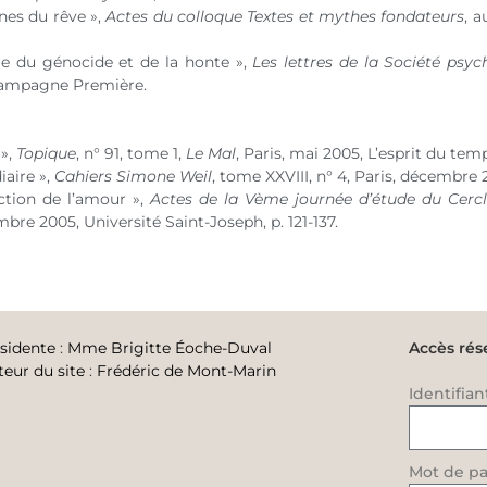
nes du rêve »,
Actes du colloque Textes et mythes fondateurs
, a
ure du génocide et de la honte »,
Les lettres de la Société psy
ampagne Première.
»,
Topique
,
n° 91
, tome 1,
Le Mal
, Paris, mai 2005, L’esprit du temp
iaire »,
Cahiers Simone Weil
, tome XXVIII,
n° 4
, Paris, décembre 
fiction de l’amour »,
Actes de la Vème journée d’étude du Cercl
bre 2005, Université Saint-Joseph, p. 121-137.
sidente
:
Mme Brigitte Éoche-Duval
Accès rés
teur du site
:
Frédéric de Mont-Marin
Identifian
Mot de pa