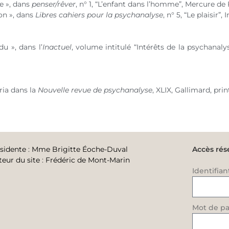
ne », dans
penser/rêver
,
n° 1
, “L’enfant dans l’homme”, Mercure de
ion », dans
Libres cahiers pour la psychanalyse
,
n° 5
, “Le plaisir”
u », dans l’
Inactuel
, volume intitulé “Intérêts de la psychanal
ria dans la
Nouvelle revue de psychanalyse
, XLIX, Gallimard, pr
sidente
:
Mme Brigitte Éoche-Duval
Accès rés
teur du site
:
Frédéric de Mont-Marin
Identifian
Mot de pa