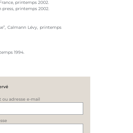
 France, printemps 2002.
, In press, printemps 2002.
yse”, Calmann Lévy, printemps
intemps 1994.
ervé
t ou adresse e-mail
sse