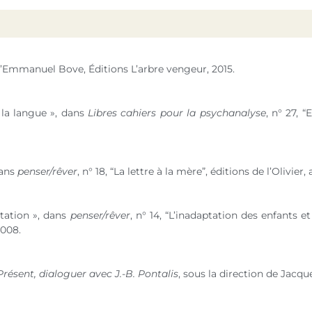
’Emmanuel Bove, Éditions L’arbre vengeur, 2015.
la langue », dans
Libres cahiers pour la psychanalyse
,
n° 27
, “
dans
penser/rêver
,
n° 18
, “La lettre à la mère”, éditions de l’Olivie
ptation », dans
penser/rêver
,
n° 14
, “L’inadaptation des enfants e
2008.
résent, dialoguer avec J.-B. Pontalis
, sous la direction de Jacq