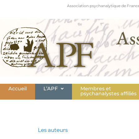
Association psychanalytique de France
As
Accueil
L’APF
Membres et
psychanalystes affiliés
Les auteurs