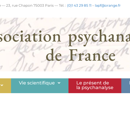
 — 23, rue Chapon 75003 Paris — Tél. :
(0)1 43 29 85 11
–
lapf@orange.fr
sociation psychana
de France
Vie scientifique
Le présent de
la psychanalyse