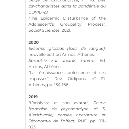
belge de psychanalyse
,
n° 78
,
Des
psychanalystes dans la pandémie du
COVID-19
.
"The
Epidemic
Disturbance
o
f
t
he
Adolescent
’s
Groupality
Process",
Social
Sciences
, 2021.
2020
Eksories glossas (Exils de langue)
,
nouvelle édition Armos, Athènes.
Somatiki kai oneiriki mnimi
, Ed.
Armos, Athènes.
"La ré-naissance adolescente et ses
impasses", Rev. Oidipous,
n° 21
,
Athènes, pp. 154-166.
2019
"L’analyste et son avatar",
Revue
française de psychanalyse
,
n° 3
,
Alexithymie, pensée opératoire et
l’économie de l’affect,
PUF, pp. 911-
923.