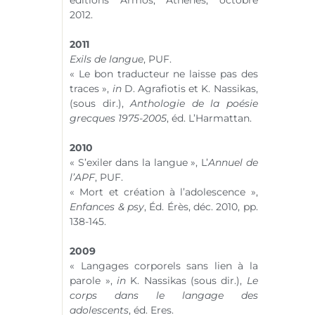
éditions Armos, Athènes, octobre
2012.
2011
Exils de langue
, PUF.
« Le bon traducteur ne laisse pas des
traces »,
in
D. Agrafiotis et K. Nassikas,
(sous dir.),
Anthologie de la poésie
grecques 1975-2005
, éd. L’Harmattan.
2010
« S’exiler dans la langue », L’
Annuel de
l’APF
, PUF.
« Mort et création à l’adolescence »,
Enfances & psy
, Éd. Érès, déc. 2010, pp.
138-145.
2009
« Langages corporels sans lien à la
parole »,
in
K. Nassikas (sous dir.),
Le
corps dans le langage des
adolescents
, éd. Eres.