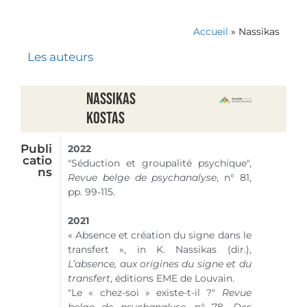
Accueil
»
Nassikas
Les auteurs
Nassikas
Kostas
Publi
2022
catio
"Séduction et groupalité psychique",
ns
Revue belge de psychanalyse
,
n° 81
,
pp. 99-115.
2021
« Absence et création du signe dans le
transfert », in K. Nassikas (dir.),
L’absence, aux origines du signe et du
transfert
, éditions EME de Louvain.
"Le « chez-soi » existe-t-il ?"
Revue