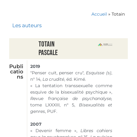
Accueil
»
Totain
Les auteurs
Totain
Pascale
Publi
2019
catio
"Penser cuit, penser cru",
Esquisse (s)
,
ns
n° 14
,
La crudité
, éd. Kimé.
« La tentation transsexuelle comme
esquive de la bisexualité psychique »,
Revue française de psychanalyse,
tome LXXXIII,
n° 5
,
Bisexualités et
genres
, PUF.
2007
« Devenir femme »,
Libres cahiers