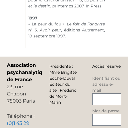
pour la psychanalyse
,
n° 15
,
La pulsion
et le destin
, printemps 2007, In Press.
1997
« La peur du fou »,
Le fait de l’analyse
n° 3
,
Avoir peur
, éditions Autrement,
19 septembre 1997.
Association
Présidente
:
Accès réservé
psychanalytique
Mme Brigitte
Éoche-Duval
Identifiant ou
de France
Éditeur du
adresse e-
23, rue
site
:
Frédéric
mail
Chapon
de Mont-
75003 Paris
Marin
Mot de passe
Téléphone :
(0)1 43 29