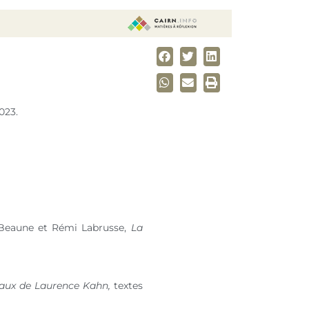
023.
e Beaune et Rémi Labrusse,
La
avaux de Laurence Kahn,
textes