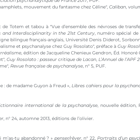
ciation psychanalytique de France 2017
, PUF.
amphlets, mouvement du fantasme chez Céline",
Caliban
, volu
 : de Totem et tabou à "Vue d’ensemble des névroses de transfe
and Interdisciplinarity in the 21st Century
, numéro spécial de
 ligne bilingue français-anglais, Université Denis Diderot, Sorbonn
éalisme et psychanalyse chez Guy Rosolato", préface à
Guy Rosol
urréalisme
, édition de Jacqueline Chenieux Gendron, Éd. Honoré
nt",
Guy Rosolato : passeur critique de Lacan
,
L’Annuel de l’APF 
sme",
Revue française de psychanalyse
,
n° 5
, PUF.
ue : de madame Guyon à Freud »,
Libres cahiers pour la psychan
ctionnaire international de la psychanalyse
, nouvelle édition,
er
,
n° 24
, automne 2013, éditions de l’olivier.
oi m’as-tu abandonné ? »
penser/rêver
,
n° 22
,
Portraits d’un psyc