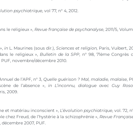
olution psychiatrique
, vol 77,
n° 4
, 2012.
s le religieux »,
Revue française de psychanalyse
, 2011/5, Volum
»,
in
L. Maurines (sous dir.),
Sciences et religion,
Paris, Vuibert, 2
ans le religieux »,
Bulletin de la SPP
,
n° 98
, 71ème Congrès d
, PUF, novembre/décembre 2010.
Annuel
de l’APF,
n° 3
,
Quelle guérison ? Mal, maladie, malaise
, P
scène de l’absence »,
in
L’inconnu, dialogue avec Guy Roso
is, 2009.
me et matériau inconscient »,
L’évolution psychiatrique
,
vol. 72
,
n
ole chez Freud, de l’hystérie à la schizophrénie »,
Revue Français
, décembre 2007, PUF.