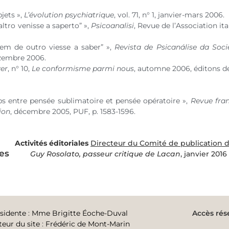
jets »,
L’évolution psychiatrique
,
vol. 71
,
n° 1
, janvier-mars 2006.
altro venisse a saperto” »,
Psicoanalisi
, Revue de l’Association i
em de outro viesse a saber” »,
Revista de Psicanálise da Soci
ezembre 2006.
ver
,
n° 10
,
Le conformisme parmi nous
, automne 2006, éditons de 
rps entre pensée sublimatoire et pensée opératoire »,
Revue fra
ion
, décembre 2005, PUF, p. 1583-1596.
Activités éditoriales
Directeur du Comité de publication de
les
Guy Rosolato, passeur critique de Lacan
, janvier 2016
sidente
:
Mme Brigitte Éoche-Duval
Accès rés
teur du site
:
Frédéric de Mont-Marin