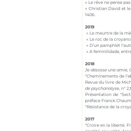
« Le rêve ne pense pa
« Christian David et l
1406.
2019
« Le meurtre de la mèr
« Le roc de la croyanc
« D’un pamphlet l’aut
« A feminilidade, ent
2018
Je désosse une amie
,
"Cheminements de l’a
Revue du livre de Mich
de psychanalyse
,
n° 2
Présentation de "Secte
préface Franck Chaum
"Résistance de la croya
2017
"Croire en la liberté. 