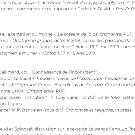
s mais nous croyons au rêve »,
Présent de la psychanalyse
n° 4, 
e genre : commentaire du rapport de Christian David. »
Rev Fr P
e, la tentation du mythe »,
Le présent de la psychanalyse,
PUF, j
e », in
Quatrième groupe, actes 8 2019,
Le roc des passions, Paris
re, mouvement du fantasme chez Celine », RFP, mai 2019, tome LX
re homen e mulher »,
Caliban,
17, n° 1, Ano 2019.
 Gallimard, coll. "Connaissance de l’inconscient".
bsolu",
Le bulletin freudien
,
Revue de l’Association freudienne de
el Juffé
Sigmund Freud - Benedictus de Spinoza. Correspondan
,tome LXXXII,
L’impatience
, PUF.
ur, école, institution",
in
Tony Laîné,
Le défi de la folie
, éditi
on, Lignes.
nce", in P. Bantman (sous dir.),
Croyances et religions
, In press.
Freud et Spinoza", discussion sur le texte de Laurence Kahn,
La lib