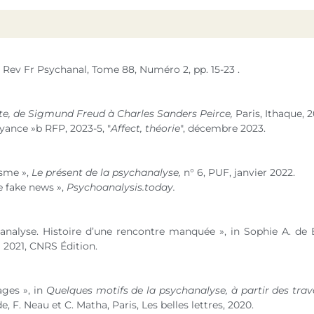
 Rev Fr Psychanal, Tome 88, Numéro 2, pp. 15-23 .
te, de Sigmund Freud à Charles Sanders Peirce,
Paris, Ithaque, 2
oyance »b RFP, 2023-5, "
Affect, théorie
", décembre 2023.
isme »,
Le présent de la psychanalyse,
n° 6, PUF, janvier 2022.
e fake news »,
Psychoanalysis.today.
hanalyse. Histoire d’une rencontre manquée », in Sophie A. d
,
2021, CNRS Édition.
ages », in
Quelques motifs de la psychanalyse, à partir des tr
 F. Neau et C. Matha, Paris, Les belles lettres, 2020.