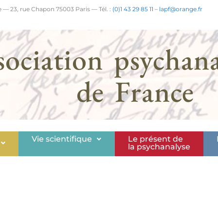
 — 23, rue Chapon 75003 Paris — Tél. :
(0)1 43 29 85 11
–
lapf@orange.fr
sociation psychana
de France
Vie scientifique
Le présent de
la psychanalyse