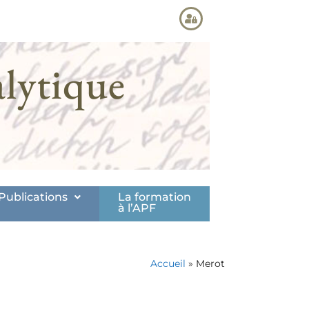
lytique
Publications
La formation
à l’APF
Accueil
»
Merot