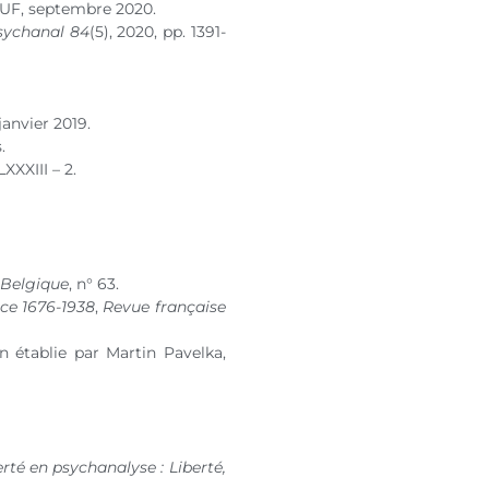
PUF, septembre 2020.
sychanal 84
(5), 2020, pp. 1391-
anvier 2019.
.
XXIII – 2.
 Belgique
,
n° 63
.
ce 1676-1938
,
Revue française
on établie par Martin Pavelka,
erté en psychanalyse : Liberté,