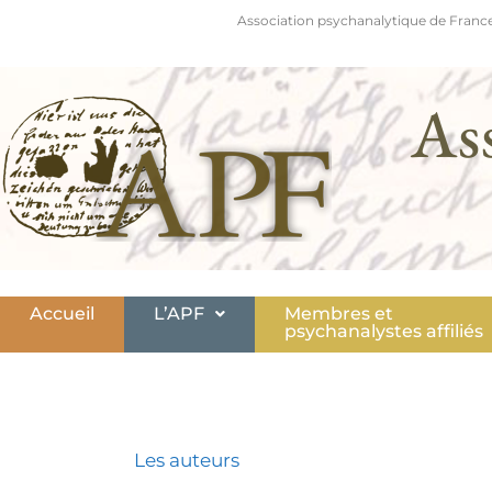
Association psychanalytique de France
As
Accueil
L’APF
Membres et
psychanalystes affiliés
Les auteurs