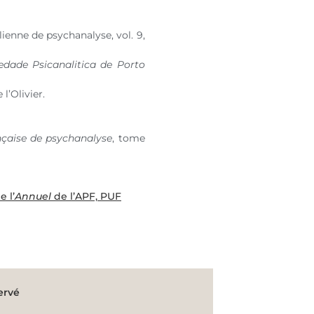
talienne de psychanalyse,
vol. 9
,
edade Psicanalitica de Porto
l’Olivier.
nçaise de psychanalyse
, tome
 l’
Annuel
de l’APF, PUF
ervé