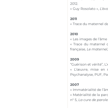
2012.
« Guy Rosolato »,
L’év
2011
« Trace du maternel dan
2010
« Les images de l’âme 
« Trace du maternel d
française,
Le maternel
2009
“Guérison et vérité”, L’
« L’œuvre, mise en 
Psychanalyse, PUF, Par
2007
« Immatérialité de l’â
« Matérialité de la par
n° 5
,
La cure de parole