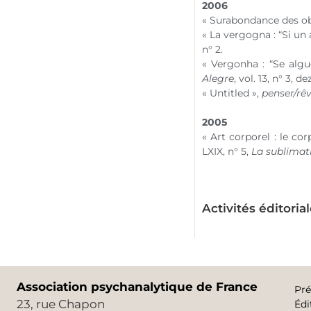
2006
« Surabondance des ob
« La vergogna : “Si un 
n° 2
.
« Vergonha : “Se algu
Alegre
,
vol. 13
,
n° 3
, d
« Untitled »,
penser/rê
2005
« Art corporel : le co
LXIX,
n° 5
,
La sublimat
Activités éditoria
Association psychanalytique de France
Pré
23, rue Chapon
Édi