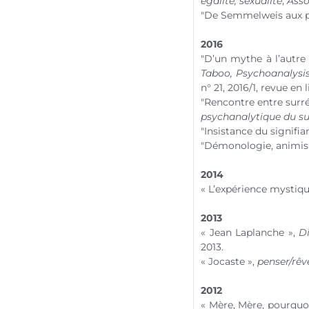
égalité, sexualité
,
Asso
"De Semmelweis aux p
2016
"D’un mythe à l’autre
Taboo, Psychoanalysis 
n° 21
, 2016/1, revue en
"Rencontre entre surr
psychanalytique du s
"Insistance du signifia
"Démonologie, animi
2014
« L’expérience mystiq
2013
« Jean Laplanche »,
Di
2013.
« Jocaste »,
penser/rêv
2012
« Mère, Mère, pourqu