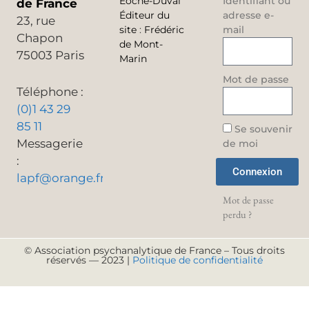
Éoche-Duval
Identifiant ou
de France
Éditeur du
adresse e-
23, rue
site
:
Frédéric
mail
Chapon
de Mont-
75003 Paris
Marin
Mot de passe
Téléphone :
(0)1 43 29
85 11
Se souvenir
Messagerie
de moi
:
Connexion
lapf@orange.fr
Mot de passe
perdu ?
© Association psychanalytique de France – Tous droits
réservés — 2023 |
Politique de confidentialité