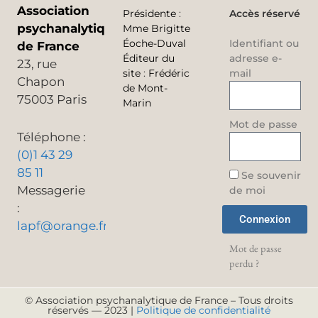
Association
Présidente
:
Accès réservé
psychanalytique
Mme Brigitte
Éoche-Duval
Identifiant ou
de France
Éditeur du
adresse e-
23, rue
site
:
Frédéric
mail
Chapon
de Mont-
75003 Paris
Marin
Mot de passe
Téléphone :
(0)1 43 29
85 11
Se souvenir
Messagerie
de moi
:
Connexion
lapf@orange.fr
Mot de passe
perdu ?
© Association psychanalytique de France – Tous droits
réservés — 2023 |
Politique de confidentialité