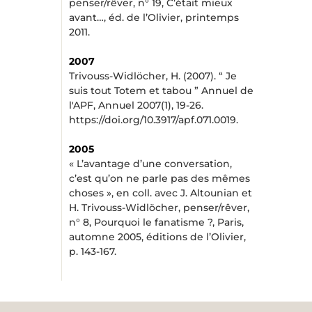
penser/rêver, n° 19, C’était mieux
avant…, éd. de l’Olivier, printemps
2011.
2007
Trivouss-Widlöcher, H. (2007). “ Je
suis tout Totem et tabou ” Annuel de
l'APF, Annuel 2007(1), 19-26.
https://doi.org/10.3917/apf.071.0019.
2005
« L’avantage d’une conversation,
c’est qu’on ne parle pas des mêmes
choses », en coll. avec J. Altounian et
H. Trivouss-Widlöcher, penser/rêver,
n° 8, Pourquoi le fanatisme ?, Paris,
automne 2005, éditions de l’Olivier,
p. 143-167.