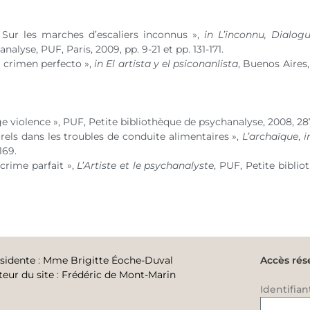
 Sur les marches d’escaliers inconnus »,
in
L’inconnu, Dialog
alyse, PUF, Paris, 2009, pp. 9-21 et pp. 131-171.
n crimen perfecto »,
in
El artista y el psiconanlista
, Buenos Aires,
ge violence », PUF, Petite bibliothèque de psychanalyse, 2008, 28
orels dans les troubles de conduite alimentaires »,
L’archaïque
,
i
169.
 crime parfait »,
L’Artiste et le psychanalyste
, PUF, Petite biblio
sidente
:
Mme Brigitte Éoche-Duval
Accès rés
teur du site
:
Frédéric de Mont-Marin
Identifian