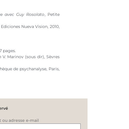
ue avec Guy Rosolato
, Petite
 Ediciones Nueva Vision, 2010,
7 pages.
n
V. Marinov (sous dir), Sèvres
thèque de psychanalyse, Paris,
ervé
t ou adresse e-mail