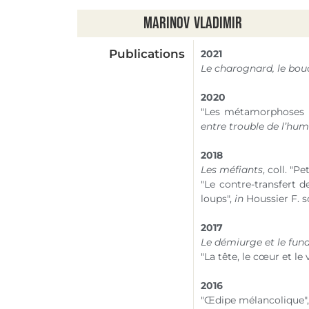
Marinov
Vladimir
Publications
2021
Le charognard, le bouc
2020
"Les métamorphoses d
entre trouble de l’hume
2018
Les méfiants
, coll. "P
"Le contre-transfert 
loups",
in
Houssier F. s
2017
Le démiurge et le fun
"La tête, le cœur et le 
2016
"Œdipe mélancolique"