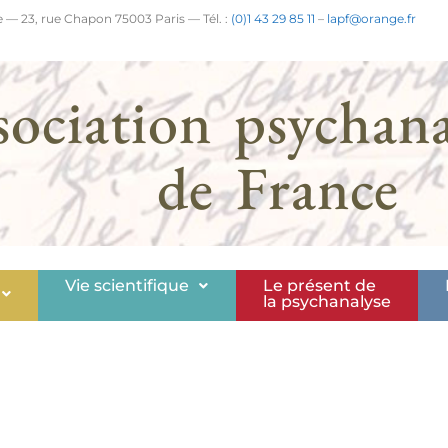
 — 23, rue Chapon 75003 Paris — Tél. :
(0)1 43 29 85 11
–
lapf@orange.fr
sociation psychana
de France
Vie scientifique
Le présent de
la psychanalyse