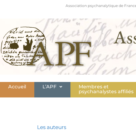
Association psychanalytique de France
As
Accueil
L’APF
Membres et
psychanalystes affiliés
Les auteurs