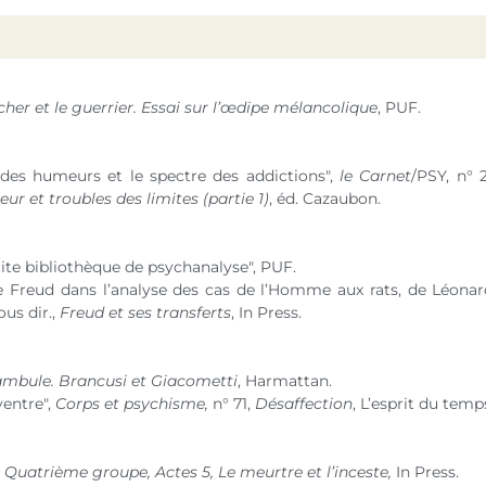
her et le guerrier. Essai sur l’œdipe mélancolique
, PUF.
es humeurs et le spectre des addictions",
le Carnet
/PSY,
n° 
ur et troubles des limites (partie 1)
, éd. Cazaubon.
etite bibliothèque de psychanalyse", PUF.
de Freud dans l’analyse des cas de l’Homme aux rats, de Léona
ous dir.,
Freud et ses transferts
, In Press.
ambule. Brancusi et Giacometti
, Harmattan.
ventre",
Corps et psychisme,
n° 71
,
Désaffection
, L’esprit du temp
,
Quatrième groupe, Actes 5, Le meurtre et l’inceste,
In Press.