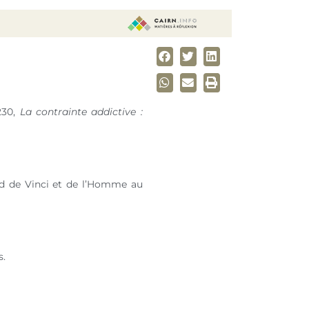
230
,
La contrainte addictive :
rd de Vinci et de l’Homme au
s.