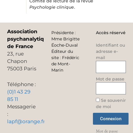
Comité de lecture de la revue
Psychologie clinique
.
Association
Présidente
:
Accès réservé
psychanalytique
Mme Brigitte
Éoche-Duval
Identifiant ou
de France
Éditeur du
adresse e-
23, rue
site
:
Frédéric
mail
Chapon
de Mont-
75003 Paris
Marin
Mot de passe
Téléphone :
(0)1 43 29
85 11
Se souvenir
Messagerie
de moi
:
Connexion
lapf@orange.fr
Mot de passe