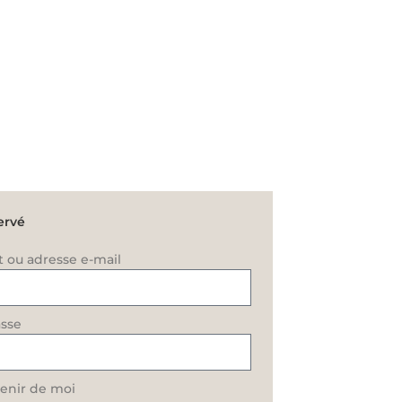
ervé
t ou adresse e-mail
sse
enir de moi