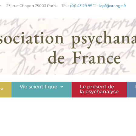
 — 23, rue Chapon 75003 Paris — Tél. :
(0)1 43 29 85 11
–
lapf@orange.fr
sociation psychana
de France
Vie scientifique
Le présent de
la psychanalyse