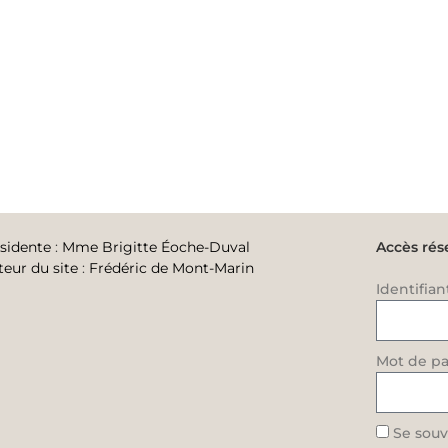
sidente
:
Mme Brigitte Éoche-Duval
Accès rés
teur du site
:
Frédéric de Mont-Marin
Identifian
Mot de pa
Se souv