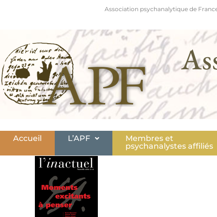
Association psychanalytique de France
As
Accueil
L’APF
Membres et
psychanalystes affiliés