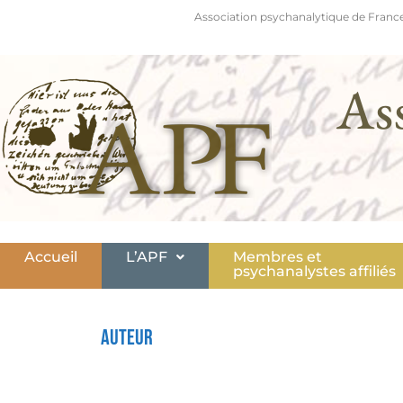
Association psychanalytique de France
As
Accueil
L’APF
Membres et
psychanalystes affiliés
Auteur