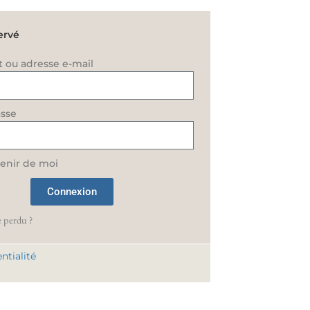
ervé
t ou adresse e-mail
sse
enir de moi
Connexion
 perdu ?
ntialité