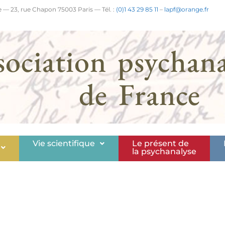
 — 23, rue Chapon 75003 Paris — Tél. :
(0)1 43 29 85 11
–
lapf@orange.fr
sociation psychana
de France
Vie scientifique
Le présent de
la psychanalyse