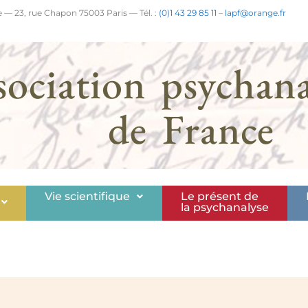
 — 23, rue Chapon 75003 Paris — Tél. :
(0)1 43 29 85 11
–
lapf@orange.fr
sociation psychana
de France
Vie scientifique
Le présent de
la psychanalyse