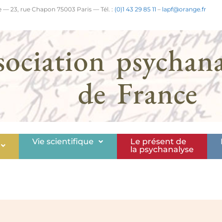
 — 23, rue Chapon 75003 Paris — Tél. :
(0)1 43 29 85 11
–
lapf@orange.fr
sociation psychana
de France
Vie scientifique
Le présent de
la psychanalyse