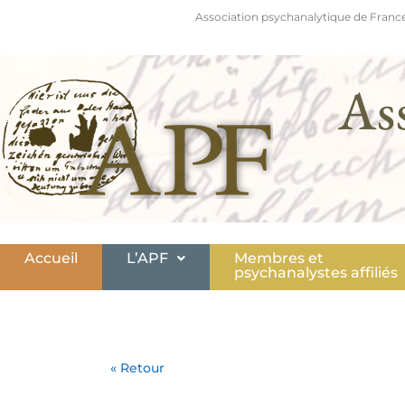
Association psychanalytique de France
As
Accueil
L’APF
Membres et
psychanalystes affiliés
« Retour