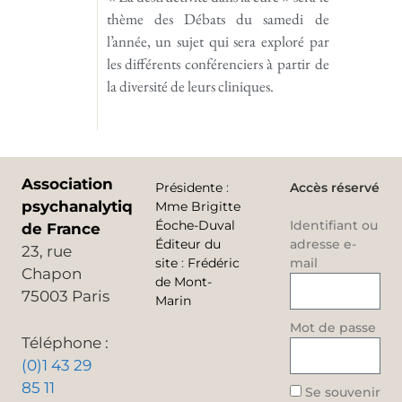
thème des Débats du samedi de
l’année, un sujet qui sera exploré par
les différents conférenciers à partir de
la diversité de leurs cliniques.
Association
Présidente
:
Accès réservé
psychanalytique
Mme Brigitte
Éoche-Duval
Identifiant ou
de France
Éditeur du
adresse e-
23, rue
site
:
Frédéric
mail
Chapon
de Mont-
75003 Paris
Marin
Mot de passe
Téléphone :
(0)1 43 29
85 11
Se souvenir