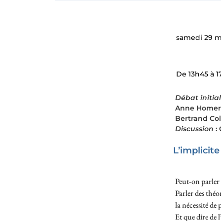
samedi 29 m
De 13h45 à 1
Débat initia
Anne Homer 
Bertrand Col
Discussion
:
L’implicite
Peut-on parler d
Parler des théor
la nécessité de
Et que dire de 