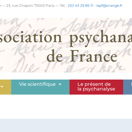
 — 23, rue Chapon 75003 Paris — Tél. :
(0)1 43 29 85 11
–
lapf@orange.fr
sociation psychana
de France
Vie scientifique
Le présent de
la psychanalyse