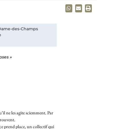
e-Dame-des-Champs
e
oses »
qu’il ne les agite sciemment. Par
prouvent.
ce prend place, un collectif qui