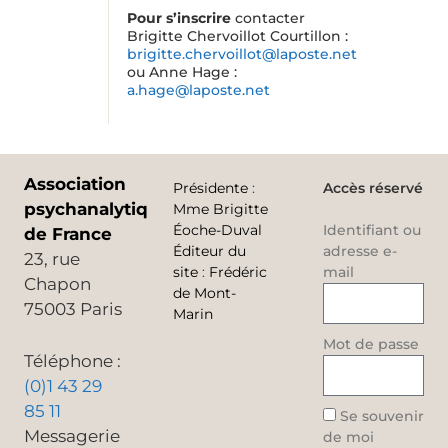
Pour s’inscrire
contacter
Brigitte Chervoillot Courtillon :
brigitte.chervoillot@laposte.net
ou Anne Hage :
a.hage@laposte.net
Association
Présidente
:
Accès réservé
psychanalytique
Mme Brigitte
Éoche-Duval
Identifiant ou
de France
Éditeur du
adresse e-
23, rue
site
:
Frédéric
mail
Chapon
de Mont-
75003 Paris
Marin
Mot de passe
Téléphone :
(0)1 43 29
85 11
Se souvenir
Messagerie
de moi