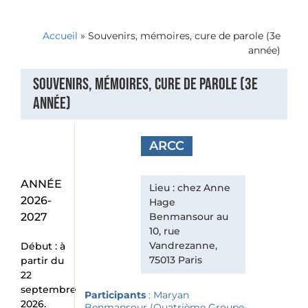
Accueil
»
Souvenirs, mémoires, cure de parole (3e
année)
Souvenirs, mémoires, cure de parole (3e
année)
ARCC
ANNÉE
Lieu : chez Anne
2026-
Hage
2027
Benmansour au
10, rue
Vandrezanne,
Début : à
75013 Paris
partir du
22
septembre
Participants
: Maryan
2026.
Benmansour (Quatrième Groupe-