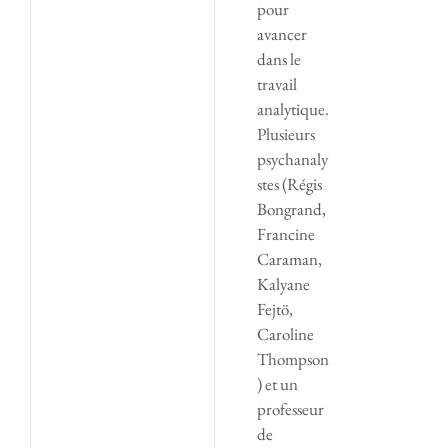
pour
avancer
dans le
travail
analytique.
Plusieurs
psychanaly
stes (Régis
Bongrand,
Francine
Caraman,
Kalyane
Fejtö,
Caroline
Thompson
) et un
professeur
de