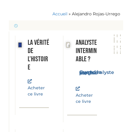
Accueil
»
Alejandro Rojas-Urrego
La vérité
Analyste
de
intermin
l’histoir
able ?
e
Quand le psychanalyste songe à partir...
Acheter
ce livre
Acheter
ce livre