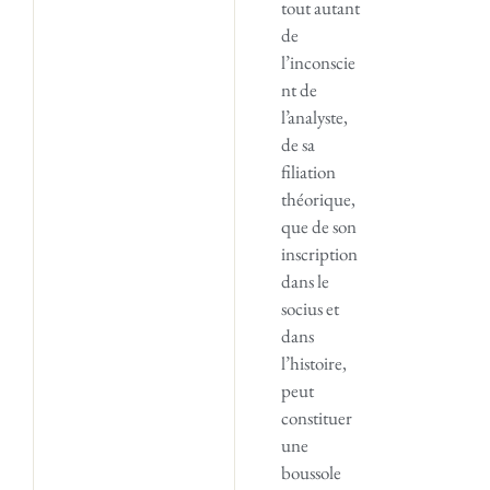
tout autant
de
l’inconscie
nt de
l’analyste,
de sa
filiation
théorique,
que de son
inscription
dans le
socius et
dans
l’histoire,
peut
constituer
une
boussole