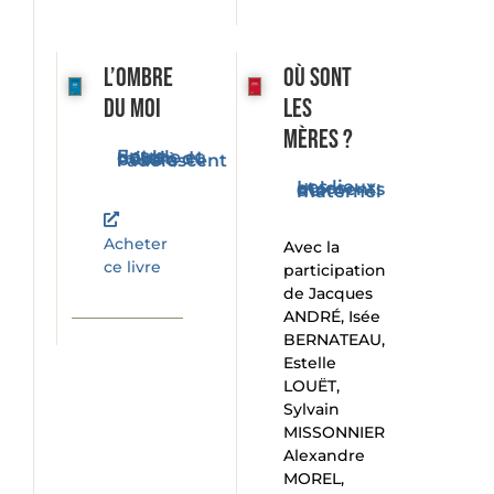
L’ombre
Où sont
du moi
les
mères ?
Entre double et miroir, du bébé à l'adolescent
Les lieux et les moments du maternel
Acheter
Avec la
ce livre
participation
de Jacques
ANDRÉ, Isée
BERNATEAU,
Estelle
LOUËT,
Sylvain
MISSONNIER
Alexandre
MOREL,