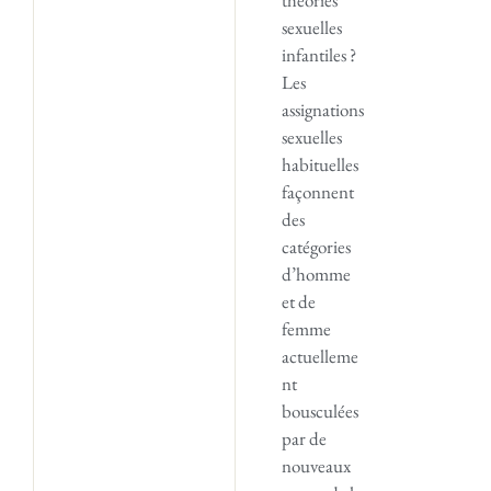
sexuelles
infantiles ?
Les
assignations
sexuelles
habituelles
façonnent
des
catégories
d’homme
et de
femme
actuelleme
nt
bousculées
par de
nouveaux