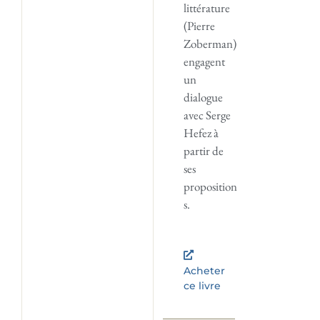
littérature
(Pierre
Zoberman)
engagent
un
dialogue
avec Serge
Hefez à
partir de
ses
proposition
s.
Acheter
ce livre