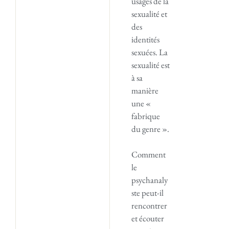
usages de la
sexualité et
des
identités
sexuées. La
sexualité est
à sa
manière
une «
fabrique
du genre ».
Comment
le
psychanaly
ste peut-il
rencontrer
et écouter