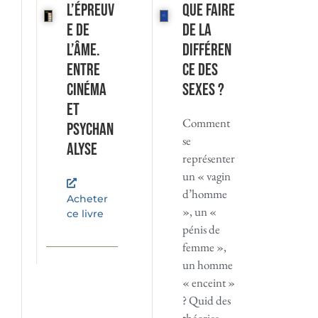
L’Épreuv
Que faire
e de
de la
l’âme.
différen
Entre
ce des
cinéma
sexes ?
et
Comment
psychan
se
alyse
représenter
un « vagin
d’homme
Acheter
», un «
ce livre
pénis de
femme »,
un homme
« enceint »
? Quid des
théories