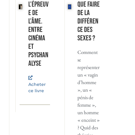
L’Épreuv
Que faire
e de
de la
l’âme.
différen
Entre
ce des
cinéma
sexes ?
et
Comment
psychan
se
alyse
représenter
un « vagin
d’homme
Acheter
», un «
ce livre
pénis de
femme »,
un homme
« enceint »
? Quid des
théories