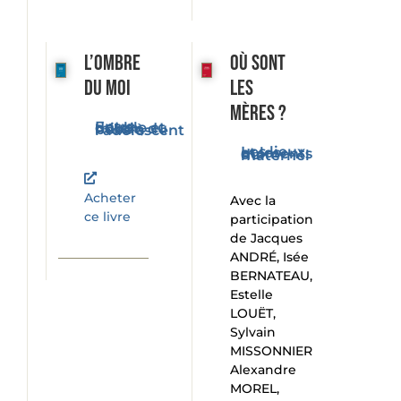
L’ombre
Où sont
du moi
les
mères ?
Entre double et miroir, du bébé à l'adolescent
Les lieux et les moments du maternel
Acheter
Avec la
ce livre
participation
de Jacques
ANDRÉ, Isée
BERNATEAU,
Estelle
LOUËT,
Sylvain
MISSONNIER
Alexandre
MOREL,