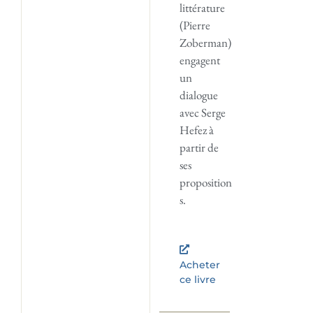
littérature
(Pierre
Zoberman)
engagent
un
dialogue
avec Serge
Hefez à
partir de
ses
proposition
s.
Acheter
ce livre