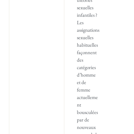
sexuelles
infantiles ?
Les
assignations
sexuelles
habituelles
façonnent
des
catégories
d’homme
et de
femme
actuelleme
nt
bousculées
par de
nouveaux