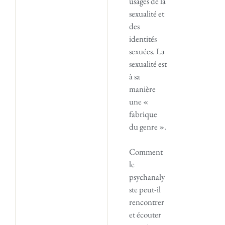
usages de la
sexualité et
des
identités
sexuées. La
sexualité est
à sa
manière
une «
fabrique
du genre ».
Comment
le
psychanaly
ste peut-il
rencontrer
et écouter