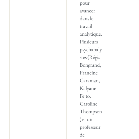
pour
avancer
dans le
travail
analytique.
Plusieurs
psychanaly
stes (Régis
Bongrand,
Francine
Caraman,
Kalyane
Fejtö,
Caroline
Thompson
) et un
professeur
de