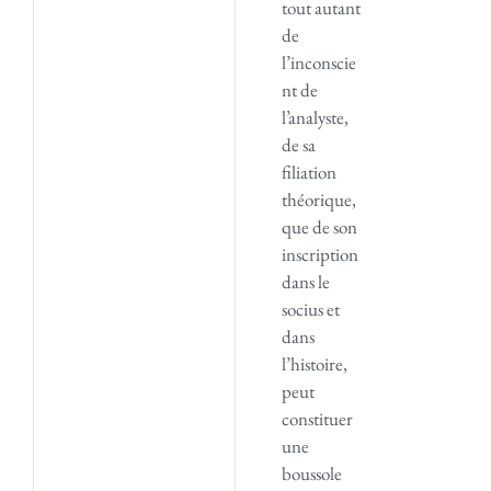
tout autant
de
l’inconscie
nt de
l’analyste,
de sa
filiation
théorique,
que de son
inscription
dans le
socius et
dans
l’histoire,
peut
constituer
une
boussole