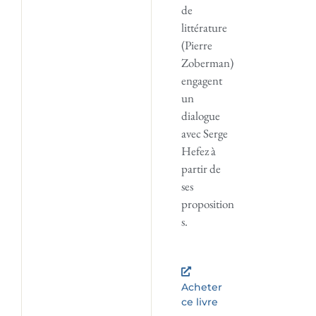
de
littérature
(Pierre
Zoberman)
engagent
un
dialogue
avec Serge
Hefez à
partir de
ses
proposition
s.
Acheter
ce livre