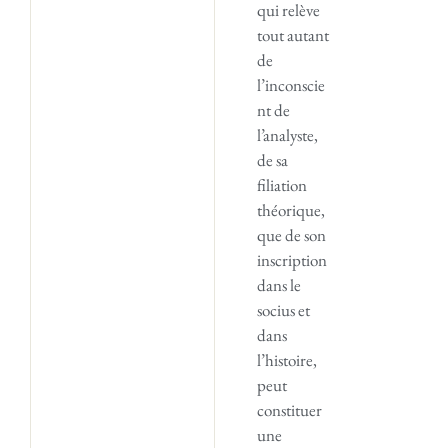
qui relève
tout autant
de
l’inconscie
nt de
l’analyste,
de sa
filiation
théorique,
que de son
inscription
dans le
socius et
dans
l’histoire,
peut
constituer
une