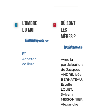
L’ombre
Où sont
du moi
les
mères ?
Entre double et miroir, du bébé à l'adolescent
Les lieux et les moments du maternel
Acheter
Avec la
ce livre
participation
de Jacques
ANDRÉ, Isée
BERNATEAU,
Estelle
LOUËT,
Sylvain
MISSONNIER
Alexandre