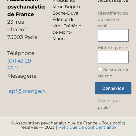
Présidente
:
Accès réservé
psychanalytique
Mme Brigitte
Éoche-Duval
Identifiant ou
de France
Éditeur du
adresse e-
23, rue
site
:
Frédéric
mail
Chapon
de Mont-
75003 Paris
Marin
Mot de passe
Téléphone :
(0)1 43 29
85 11
Se souvenir
Messagerie
de moi
:
Connexion
lapf@orange.fr
Mot de passe
perdu ?
© Association psychanalytique de France – Tous droits
réservés — 2023 |
Politique de confidentialité