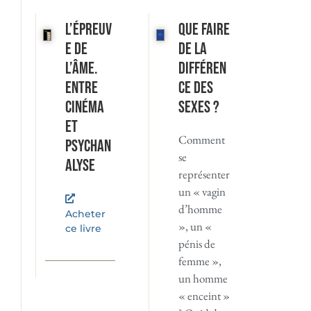
L’Épreuv
Que faire
e de
de la
l’âme.
différen
Entre
ce des
cinéma
sexes ?
et
Comment
psychan
se
alyse
représenter
un « vagin
d’homme
Acheter
», un «
ce livre
pénis de
femme »,
un homme
« enceint »