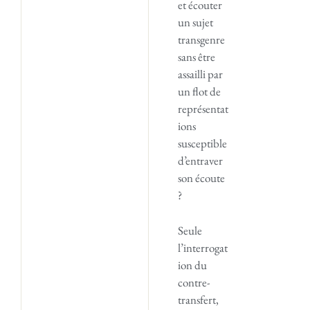
et écouter
un sujet
transgenre
sans être
assailli par
un flot de
représentat
ions
susceptible
d’entraver
son écoute
?
Seule
l’interrogat
ion du
contre-
transfert,