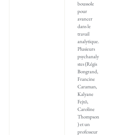
boussole
pour
avancer
dans le
travail
analytique.
Plusieurs
psychanaly
stes (Régis
Bongrand,
Francine
Caraman,
Kalyane
Fejtö,
Caroline
Thompson
) et un
professeur