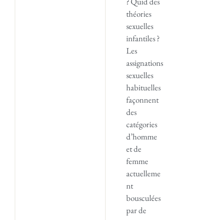
? Quid des
théories
sexuelles
infantiles ?
Les
assignations
sexuelles
habituelles
façonnent
des
catégories
d’homme
et de
femme
actuelleme
nt
bousculées
par de