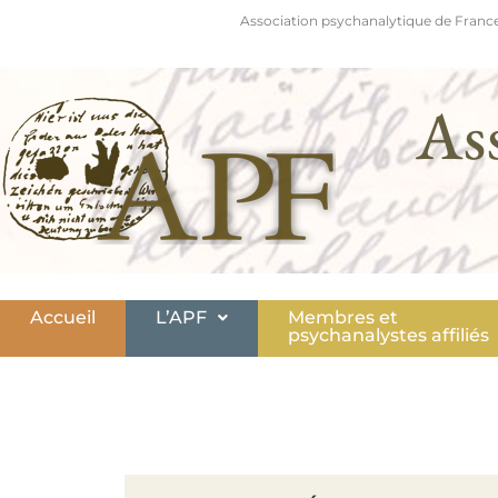
Association psychanalytique de France
As
Accueil
L’APF
Membres et
psychanalystes affiliés