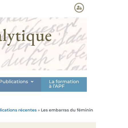
lytique
Publications
La formation
à l’APF
ications récentes
»
Les embarras du féminin